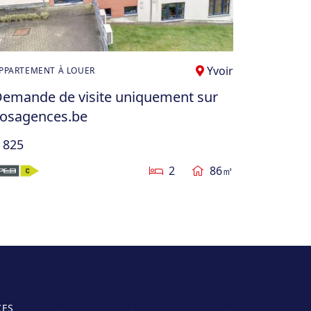
Yvoir
PPARTEMENT À LOUER
emande de visite uniquement sur
osagences.be
 825
2
86㎡
CES