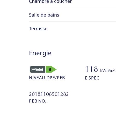
Chambre à coucher
Salle de bains
Terrasse
Energie
118
kWh/m².
NIVEAU DPE/PEB
E SPEC
20181108501282
PEB NO.