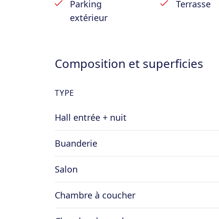
Parking
Terrasse
255€TVAC/partie.
extérieur
– Bail d’un an reconductible.
– Libre au 01/10/2025.
Composition et superficies
TYPE
Hall entrée + nuit
Buanderie
Salon
Chambre à coucher