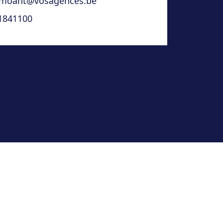
moaht@vosagences.be
1841100