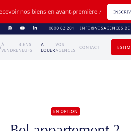
recevoir nos biens en avant-première ?
INSCRIV
0800 82 201
INFO@VOSAGENCES.BE
À
BIENS
A
VOS
S
CONTACT
ESTIM
VENDRE
NEUFS
LOUER
AGENCES
EN OPTION