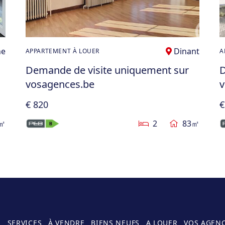
ne
Dinant
APPARTEMENT À LOUER
A
Demande de visite uniquement sur
D
vosagences.be
v
€ 820
€
㎡
2
83㎡
E
SERVICES
À VENDRE
BIENS NEUFS
A LOUER
VOS AGEN