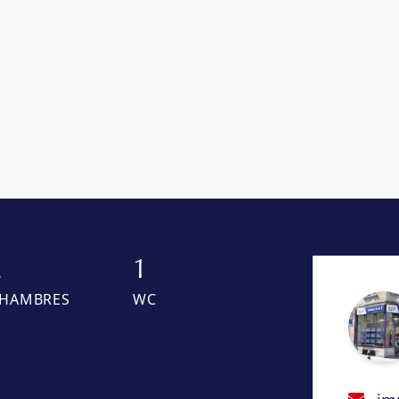
2
1
HAMBRES
WC