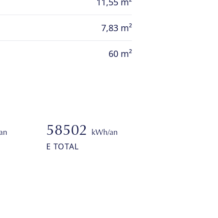
11,55 m²
7,83 m²
60 m²
58502
an
kWh/an
E TOTAL