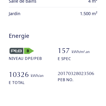
Salle de bains
4 m²
Jardin
1.500 m²
Energie
157
kWh/m².an
NIVEAU DPE/PEB
E SPEC
20170328023506
10326
kWh/an
PEB NO.
E TOTAL