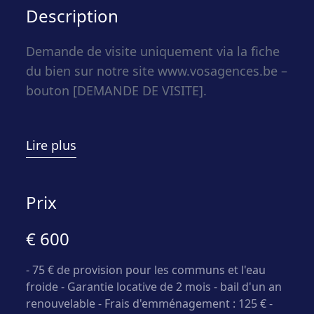
Description
Demande de visite uniquement via la fiche
du bien sur notre site www.vosagences.be –
bouton [DEMANDE DE VISITE].
Vos Agences Condrogest Marche vous
Lire plus
propose ce charmant appartement d’une
superficie de 60 m², situé dans une
résidence de 8 logements. Bénéficiant
Prix
d’une situation idéale, il se trouve en
€ 600
périphérie du village de Bomal, à
seulement 2 kilomètres des commerces,
- 75 € de provision pour les communs et l'eau
services et commodités, ainsi qu’à 10
froide - Garantie locative de 2 mois - bail d'un an
kilomètres de l’autoroute E25 (Liège-
renouvelable - Frais d'emménagement : 125 € -