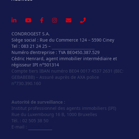
CONDROGEST S.A.
Siège social : Rue du Commerce 124 – 5590 Ciney
Tel : 083 21 24 25 –
info@vosagences.be
Numéro d’entreprise : TVA BE0450.387.529
Cédric Henrard, agent immobilier intermédiaire et
régisseur IPI n°501314
Compte tiers IBAN numéro BE04 0017 4537 2631 (BIC:
GEBABEBB) – Assuré auprès de AXA police
n°730.390.160
Autorité de surveillance :
Institut professionnel des agents immobiliers (IPI)
Rue du Luxembourg 16 B, 1000 Bruxelles
Tél. : 02 505 38 50
E-mail :
info@ipi.be