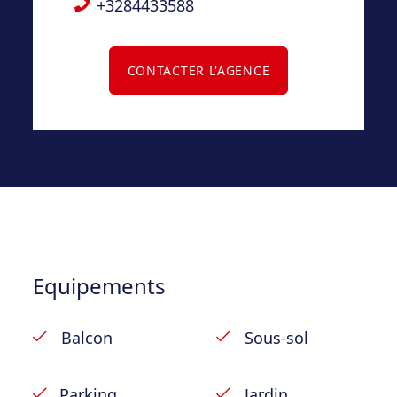
+3284433588
les communs et l’eau froide
Garantie locative de 2 mois – bail d’un an
renouvelable
CONTACTER L'AGENCE
Frais d’emménagement : 125 €
Etat des lieux : 235 € TVAC/ Partie (entrée +
sortie)
Libre de suite.
Equipements
Balcon
Sous-sol
Parking
Jardin