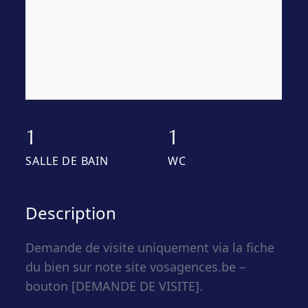
1
1
SALLE DE BAIN
WC
Description
Demande de visite uniquement via la fiche
du bien sur note site vosagences.be –
bouton [DEMANDE DE VISITE].