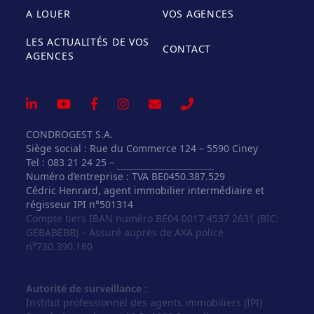
A LOUER
VOS AGENCES
LES ACTUALITÉS DE VOS
CONTACT
AGENCES
CONDROGEST S.A.
Siège social : Rue du Commerce 124 – 5590 Ciney
Tel : 083 21 24 25 –
info@vosagences.be
Numéro d’entreprise : TVA BE0450.387.529
Cédric Henrard, agent immobilier intermédiaire et
régisseur IPI n°501314
Compte tiers IBAN numéro BE04 0017 4537 2631 (BIC:
GEBABEBB) – Assuré auprès de AXA police
n°730.390.160
Autorité de surveillance :
Institut professionnel des agents immobiliers (IPI)