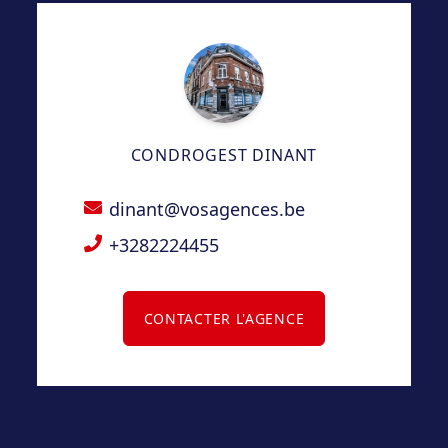
– Loyer : 600€/mois HTVA.
– Provision pour charges : 25€/mois pour
l’électricité et l’eau avec décompte annuel.
– Garantie locative : 1200€.
– Bail d’un an reconductible.
– LIBRE de suite.
CONDROGEST DINANT
dinant@vosagences.be
+3282224455
CONTACTER L'AGENCE