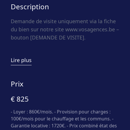
Description
Demande de visite uniquement via la fiche
du bien sur notre site www.vosagences.be –
bouton [DEMANDE DE VISITE].
Vos Agences Condrogest Dinant vous
Lire plus
propose cet appartement de 86m²
habitables, au 2e étage de la résidence, qui
bénéficie d’une très bonne situation dans le
Prix
centre du village de Mont, à proximité de
€ 825
l’hôpital de Mont-Godinne et à l’étage de la
maison médicale. Libre au 30 septembre.
- Loyer : 860€/mois. - Provision pour charges :
100€/mois pour le chauffage et les communs. -
Composition: hall d’entrée, séjour avec
Garantie locative : 1720€. - Prix combiné état des