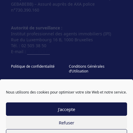
GEBABEBB) – Assuré auprès de AXA police
n°730.390.160
Autorité de surveillance :
Institut professionnel des agents immobiliers (IPI)
Rue du Luxembourg 16 B, 1000 Bruxelles
Tél. : 02 505 38 50
E-mail :
info@ipi.be
Politique de confidentialité
Conditions Générales
d’Utilisation
Politique de cookies
IPI - Regles Deontologiques
Nous utilisons des cookies pour optimiser votre site Web et notre service.
© Vos Agences 2026
designed & coded by
powered by sweepbright
compagnon
J'accepte
Refuser