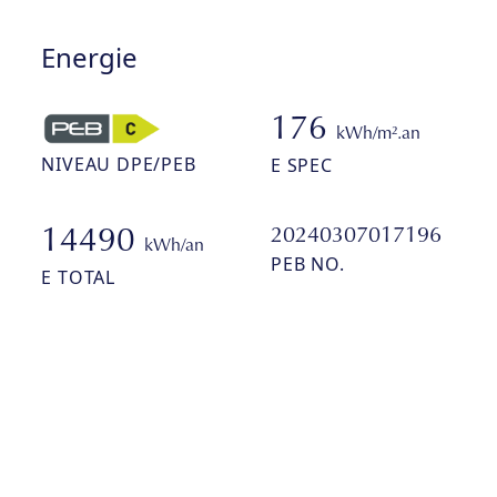
Energie
176
kWh/m².an
NIVEAU DPE/PEB
E SPEC
20240307017196
14490
kWh/an
PEB NO.
E TOTAL