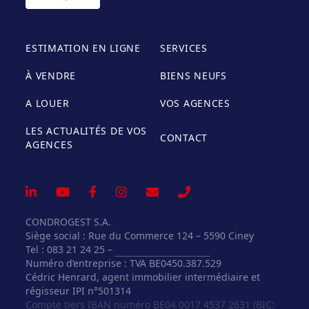
ESTIMATION EN LIGNE
SERVICES
À VENDRE
BIENS NEUFS
A LOUER
VOS AGENCES
LES ACTUALITÉS DE VOS
CONTACT
AGENCES
CONDROGEST S.A.
Siège social : Rue du Commerce 124 – 5590 Ciney
Tel : 083 21 24 25 –
info@vosagences.be
Numéro d’entreprise : TVA BE0450.387.529
Cédric Henrard, agent immobilier intermédiaire et
régisseur IPI n°501314
Compte tiers IBAN numéro BE04 0017 4537 2631 (BIC: