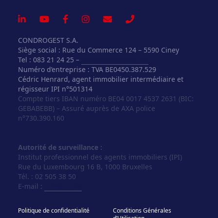
CONDROGEST S.A.
Siège social : Rue du Commerce 124 – 5590 Ciney
Tel : 083 21 24 25 –
info@vosagences.be
Numéro d’entreprise : TVA BE0450.387.529
Cédric Henrard, agent immobilier intermédiaire et
régisseur IPI n°501314
Compte tiers IBAN numéro BE04 0017 4537 2631 (BIC:
GEBABEBB) – Assuré auprès de AXA police
n°730.390.160
Autorité de surveillance :
Institut professionnel des agents immobiliers (IPI)
Rue du Luxembourg 16 B, 1000 Bruxelles
Tél. : 02 505 38 50
E-mail :
info@ipi.be
Politique de confidentialité
Conditions Générales