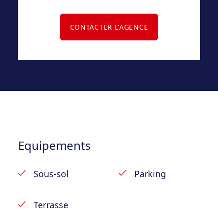
– Prévoir frais d’état des lieux combine
(entrée + sortie) : 255€ TVAC ;
CONTACTER L'AGENCE
– Libre de suite.
– LIFT OBLIGATOIRE.
Equipements
Sous-sol
Parking
Terrasse