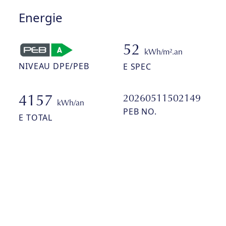
Energie
52
kWh/m².an
NIVEAU DPE/PEB
E SPEC
20260511502149
4157
kWh/an
PEB NO.
E TOTAL