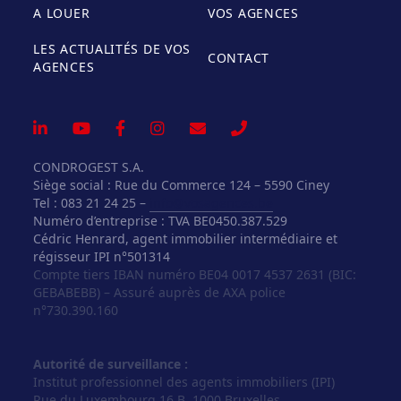
A LOUER
VOS AGENCES
LES ACTUALITÉS DE VOS
CONTACT
AGENCES
CONDROGEST S.A.
Siège social : Rue du Commerce 124 – 5590 Ciney
Tel : 083 21 24 25 –
info@vosagences.be
Numéro d’entreprise : TVA BE0450.387.529
Cédric Henrard, agent immobilier intermédiaire et
régisseur IPI n°501314
Compte tiers IBAN numéro BE04 0017 4537 2631 (BIC:
GEBABEBB) – Assuré auprès de AXA police
n°730.390.160
Autorité de surveillance :
Institut professionnel des agents immobiliers (IPI)
Rue du Luxembourg 16 B, 1000 Bruxelles