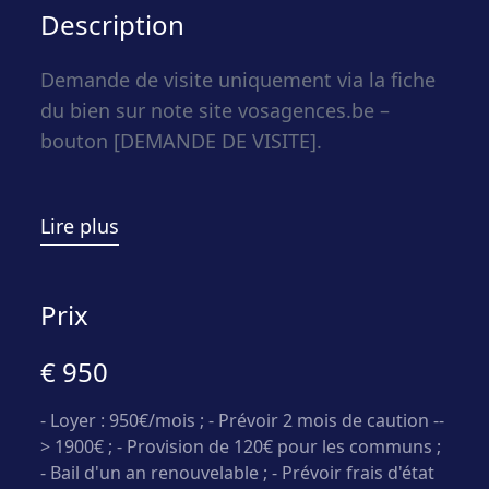
Description
Demande de visite uniquement via la fiche
du bien sur note site vosagences.be –
bouton [DEMANDE DE VISITE].
Vos Agences Ciney vous présente cet
Lire plus
appartement NEUF implantée au cœur d’un
environnement rural et calme. Située au
premier étage de l’immeuble, à proximité
Prix
direct des grands axes, cet appartement
€ 950
lumineux et spacieux bénéficie de 2
chambres et d’une vaste terrasse. Libre de
- Loyer : 950€/mois ; - Prévoir 2 mois de caution --
suite. Immeuble avec ascenseur.
> 1900€ ; - Provision de 120€ pour les communs ;
- Bail d'un an renouvelable ; - Prévoir frais d'état