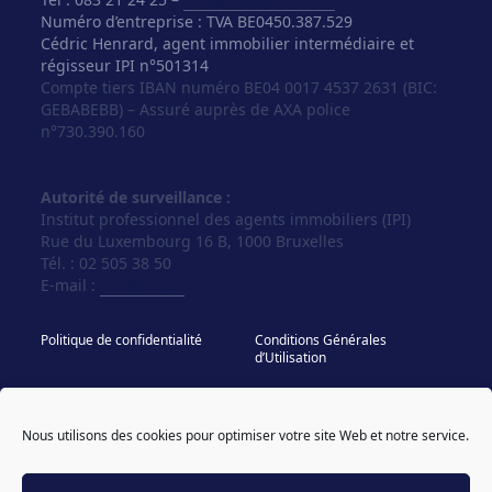
Numéro d’entreprise : TVA BE0450.387.529
Cédric Henrard, agent immobilier intermédiaire et
régisseur IPI n°501314
Compte tiers IBAN numéro BE04 0017 4537 2631 (BIC:
GEBABEBB) – Assuré auprès de AXA police
n°730.390.160
Autorité de surveillance :
Institut professionnel des agents immobiliers (IPI)
Rue du Luxembourg 16 B, 1000 Bruxelles
Tél. : 02 505 38 50
E-mail :
info@ipi.be
Politique de confidentialité
Conditions Générales
d’Utilisation
Politique de cookies
IPI - Regles Deontologiques
Nous utilisons des cookies pour optimiser votre site Web et notre service.
© Vos Agences 2026
designed & coded by
powered by sweepbright