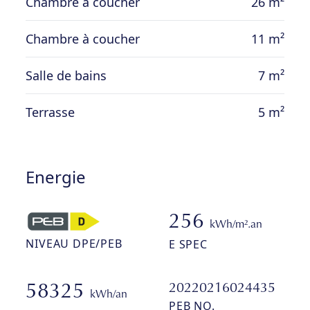
Chambre à coucher
26 m²
Chambre à coucher
11 m²
Salle de bains
7 m²
Terrasse
5 m²
Energie
256
kWh/m².an
NIVEAU DPE/PEB
E SPEC
20220216024435
58325
kWh/an
PEB NO.