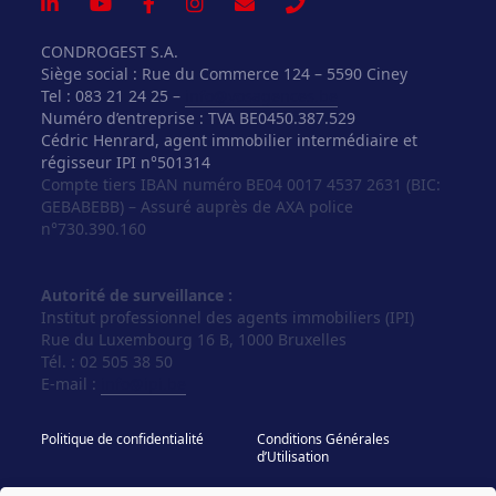
CONDROGEST S.A.
Siège social : Rue du Commerce 124 – 5590 Ciney
Tel : 083 21 24 25 –
info@vosagences.be
Numéro d’entreprise : TVA BE0450.387.529
Cédric Henrard, agent immobilier intermédiaire et
régisseur IPI n°501314
Compte tiers IBAN numéro BE04 0017 4537 2631 (BIC:
GEBABEBB) – Assuré auprès de AXA police
n°730.390.160
Autorité de surveillance :
Institut professionnel des agents immobiliers (IPI)
Rue du Luxembourg 16 B, 1000 Bruxelles
Tél. : 02 505 38 50
E-mail :
info@ipi.be
Politique de confidentialité
Conditions Générales
d’Utilisation