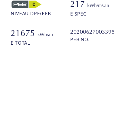
217
kWh/m².an
NIVEAU DPE/PEB
E SPEC
20200627003398
21675
kWh/an
PEB NO.
E TOTAL