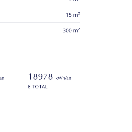
15 m²
300 m²
18978
an
kWh/an
E TOTAL