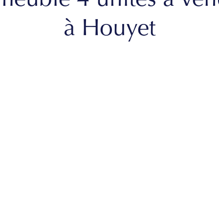
meuble 4 unités à ven
à Houyet