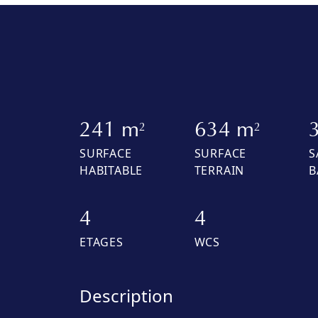
241 m
634 m
2
2
SURFACE
SURFACE
S
HABITABLE
TERRAIN
B
4
4
ETAGES
WCS
Description