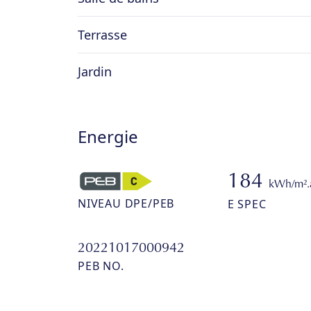
Terrasse
Jardin
Energie
184
kWh/m².
NIVEAU DPE/PEB
E SPEC
20221017000942
PEB NO.