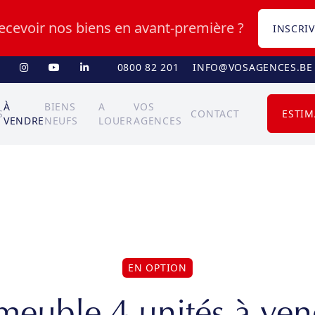
recevoir nos biens en avant-première ?
INSCRIV
0800 82 201
INFO@VOSAGENCES.BE
À
BIENS
A
VOS
S
CONTACT
ESTIM
VENDRE
NEUFS
LOUER
AGENCES
EN OPTION