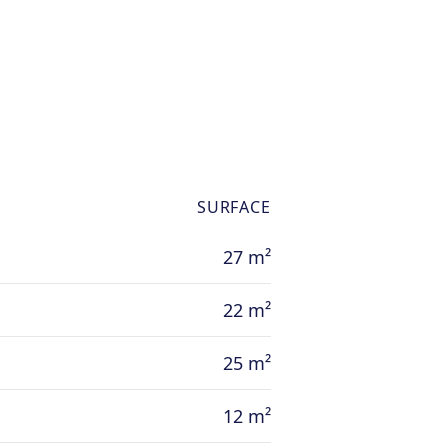
haudière mazout commune –
age compris dans le loyers –
 sur demande.
SURFACE
27 m²
22 m²
25 m²
12 m²