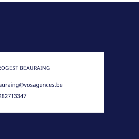
OGEST BEAURAING
auraing@vosagences.be
282713347