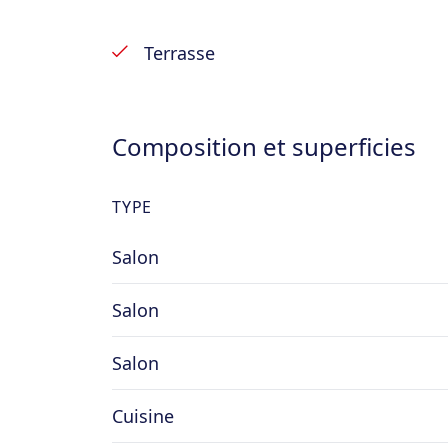
Remarques : électricité conforme – c
décompteur d’eau (25€ / mois) – chauff
Terrasse
loyers non-indexés – baux disponibles
Composition et superficies
TYPE
Salon
Salon
Salon
Cuisine