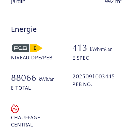
Jardin
992 m²
Energie
413
kWh/m².an
NIVEAU DPE/PEB
E SPEC
2025091003445
88066
kWh/an
PEB NO.
E TOTAL
CHAUFFAGE
CENTRAL