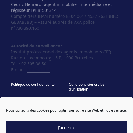
Cédric Henrard, agent immobilier intermédiaire et
régisseur IPI n°501314
Compte tiers IBAN numéro BE04 0017 4537 2631 (BIC:
GEBABEBB) – Assuré auprès de AXA police
n°730.390.160
Autorité de surveillance :
Institut professionnel des agents immobiliers (IPI)
Rue du Luxembourg 16 B, 1000 Bruxelles
Tél. : 02 505 38 50
E-mail :
info@ipi.be
Politique de confidentialité
Conditions Générales
d’Utilisation
Politique de cookies
IPI - Regles Deontologiques
Nous utilisons des cookies pour optimiser votre site Web et notre service.
© Vos Agences 2026
designed & coded by
powered by sweepbright
compagnon
J'accepte