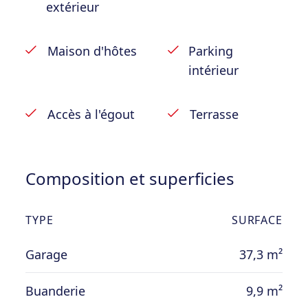
buanderie, garage ;
extérieur
– 1er étage: hall de nuit, 3 chambres ;
– 2e étage: greniers ;
Maison d'hôtes
Parking
– Sous-sol: caves.
intérieur
Remarques: châssis PVC double vitrage de
Accès à l'égout
Terrasse
2021 – chauffage central mazout avec
production d’eau chaude – grand garage
avec fosse.
Composition et superficies
TYPE
SURFACE
Garage
37,3 m²
Buanderie
9,9 m²