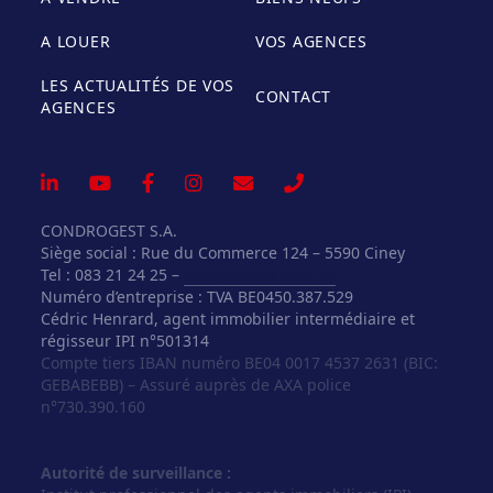
A LOUER
VOS AGENCES
LES ACTUALITÉS DE VOS
CONTACT
AGENCES
CONDROGEST S.A.
Siège social : Rue du Commerce 124 – 5590 Ciney
Tel : 083 21 24 25 –
info@vosagences.be
Numéro d’entreprise : TVA BE0450.387.529
Cédric Henrard, agent immobilier intermédiaire et
régisseur IPI n°501314
Compte tiers IBAN numéro BE04 0017 4537 2631 (BIC:
GEBABEBB) – Assuré auprès de AXA police
n°730.390.160
Autorité de surveillance :