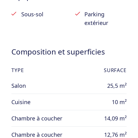
Vente sous régime TVA 21% – décompte sur
Sous-sol
Parking
demande.
extérieur
Composition et superficies
TYPE
SURFACE
Salon
25,5 m²
Cuisine
10 m²
Chambre à coucher
14,09 m²
Chambre à coucher
12,76 m²