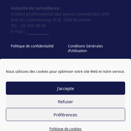
Autorité de surveillance :
Institut professionnel des agents immobiliers (IPI)
Rue du Luxembourg 16 B, 1000 Bruxelles
Tél. : 02 505 38 50
E-mail :
info@ipi.be
Politique de confidentialité
Conditions Générales
d’Utilisation
Politique de cookies
IPI - Regles Deontologiques
Nous utilisons des cookies pour optimiser votre site Web et notre service.
© Vos Agences 2026
designed & coded by
powered by sweepbright
compagnon
J'accepte
Refuser
Préférences
Politique de cookies