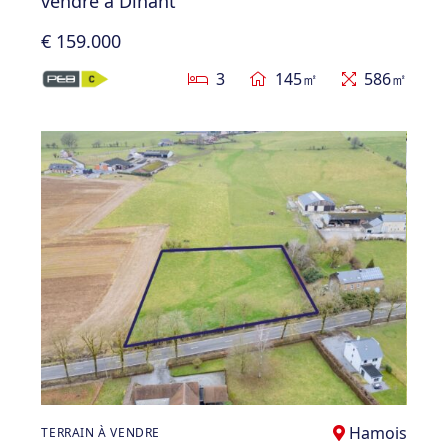
vendre à Dinant
€ 159.000
3
145㎡
586㎡
Hamois
TERRAIN À VENDRE