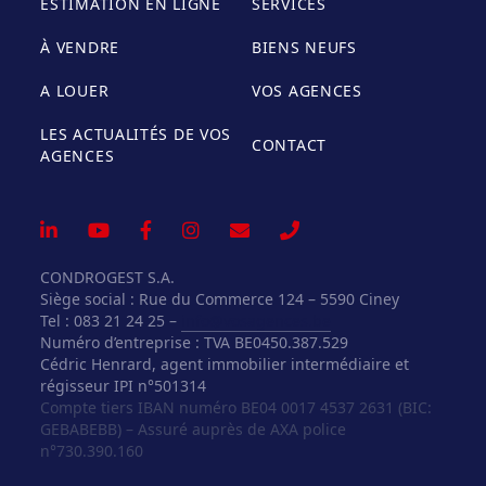
ESTIMATION EN LIGNE
SERVICES
À VENDRE
BIENS NEUFS
A LOUER
VOS AGENCES
LES ACTUALITÉS DE VOS
CONTACT
AGENCES
CONDROGEST S.A.
Siège social : Rue du Commerce 124 – 5590 Ciney
Tel : 083 21 24 25 –
info@vosagences.be
Numéro d’entreprise : TVA BE0450.387.529
Cédric Henrard, agent immobilier intermédiaire et
régisseur IPI n°501314
Compte tiers IBAN numéro BE04 0017 4537 2631 (BIC:
GEBABEBB) – Assuré auprès de AXA police
n°730.390.160