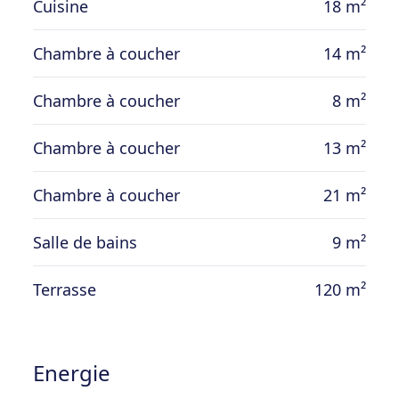
Cuisine
18 m²
maison (sauf frigo Américain) ou à l’eau de
ville.
Chambre à coucher
14 m²
Chambre à coucher
8 m²
Prix : 345.000 € (sous réserve d’acceptation
des propriétaires).
Chambre à coucher
13 m²
Chambre à coucher
21 m²
Salle de bains
9 m²
Terrasse
120 m²
Energie