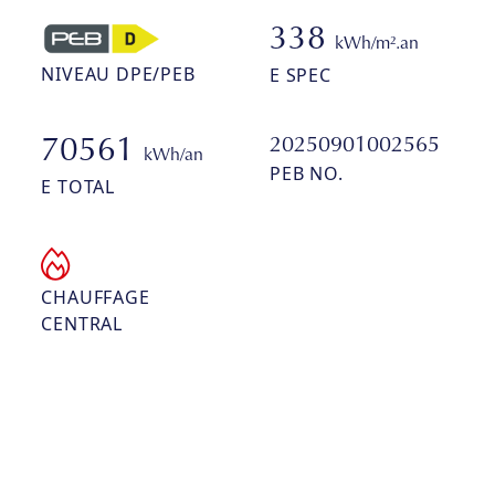
338
kWh/m².an
NIVEAU DPE/PEB
E SPEC
20250901002565
70561
kWh/an
PEB NO.
E TOTAL
CHAUFFAGE
CENTRAL