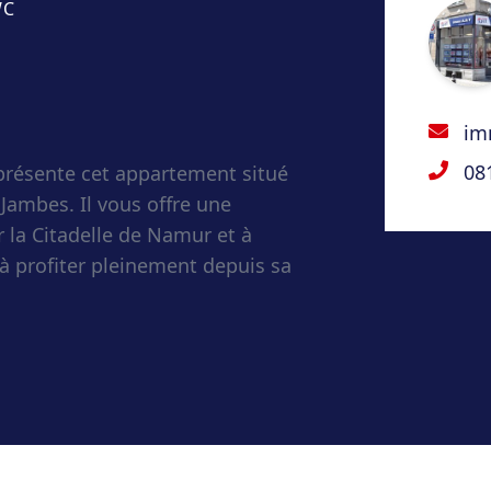
WC
im
08
résente cet appartement situé
Jambes. Il vous offre une
r la Citadelle de Namur et à
à profiter pleinement depuis sa
r une résidence principale, ce
 se distingue par sa luminosité
on centrale vous garantit un
rces et axes principaux.