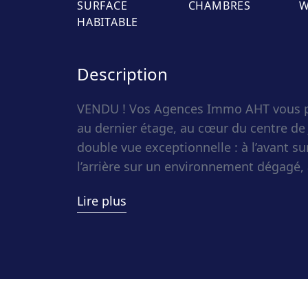
SURFACE
CHAMBRES
HABITABLE
Description
VENDU ! Vos Agences Immo AHT vous p
au dernier étage, au cœur du centre de 
double vue exceptionnelle : à l’avant su
l’arrière sur un environnement dégagé, 
spacieuse terrasse.
Lire plus
Idéal tant pour un investisseur que pou
bien d’une supeficie habitable de 82 m²
et ses perspectives uniques. Sa situati
accès immédiat aux commodités, comme