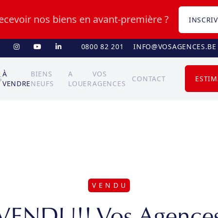
recevoir nos biens en avant-première ?
INSCRIV
0800 82 201
INFO@VOSAGENCES.BE
À
BIENS
A
VOS
S
CONTACT
ESTIM
VENDRE
NEUFS
LOUER
AGENCES
V E N D U