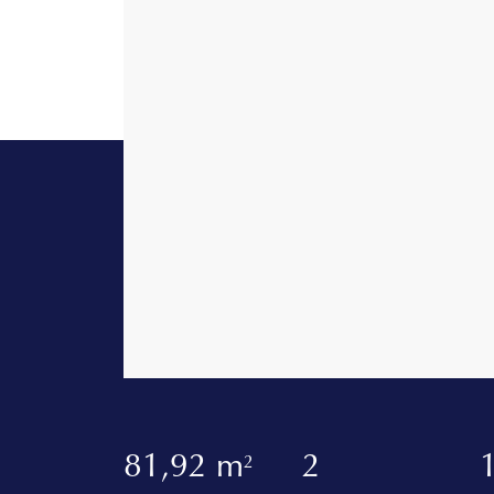
81,92 m
2
2