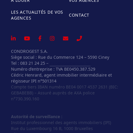
A LOUER
VOS AGENCES
LES ACTUALITÉS DE VOS
CONTACT
AGENCES
CONDROGEST S.A.
Siège social : Rue du Commerce 124 – 5590 Ciney
Tel : 083 21 24 25 –
info@vosagences.be
Numéro d’entreprise : TVA BE0450.387.529
Cédric Henrard, agent immobilier intermédiaire et
régisseur IPI n°501314
Compte tiers IBAN numéro BE04 0017 4537 2631 (BIC:
GEBABEBB) – Assuré auprès de AXA police
n°730.390.160
Autorité de surveillance :
Institut professionnel des agents immobiliers (IPI)
Rue du Luxembourg 16 B, 1000 Bruxelles