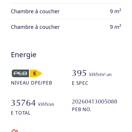
Chambre à coucher
9 m²
Prix: 185 000€ (sous réserve d’acceptation
Chambre à coucher
9 m²
des propriétaires).
Energie
395
kWh/m².an
NIVEAU DPE/PEB
E SPEC
20260413005088
35764
kWh/an
PEB NO.
E TOTAL