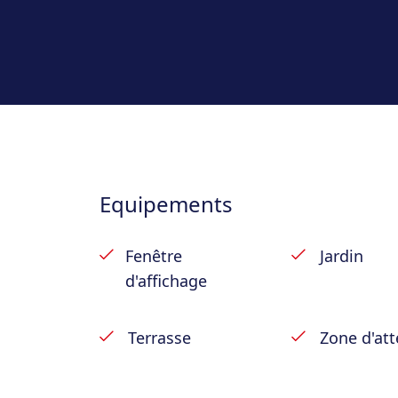
zonings, renforce encore son attractivit
La structure existante permet d’envisage
d’aménagement, tant pour un usage co
mixte. Le chauffage est assuré par une 
à fort potentiel, dans un environnement
tarder.
Equipements
Composition :
Fenêtre
Jardin
– Rez-de-chaussée : espace actuelleme
d'affichage
(configuration adaptable en hall d’entré
et bureau selon projet) ;
Terrasse
Zone d'att
– 1er étage : hall de nuit, coin salon, 2
– Sous-sol : plusieurs caves et garage.