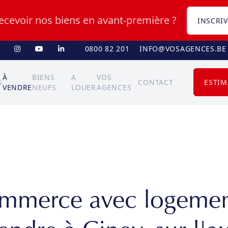
recevoir nos biens en avant-première ?
INSCRIV
0800 82 201
INFO@VOSAGENCES.BE
À
BIENS
A
VOS
S
CONTACT
ESTIM
VENDRE
NEUFS
LOUER
AGENCES
mmerce avec logemen