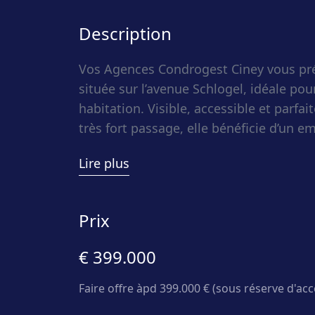
Description
Vos Agences Condrogest Ciney vous pré
située sur l’avenue Schlogel, idéale po
habitation. Visible, accessible et parfa
très fort passage, elle bénéficie d’un 
une excellente visibilité pour toute acti
Lire plus
permettant un accès aisé.
Le bâtiment est actuellement occupé p
Prix
rez-de-chaussée, tandis que l’étage es
€ 399.000
configuration en fait un bien particul
indépendant souhaitant combiner activi
Faire offre àpd 399.000 € (sous réserve d'ac
habitation sur un même site, ou pour un
d’un bien polyvalent. Sa situation, à pro