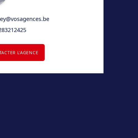
ney@vosagences.be
283212425
ACTER L'AGENCE