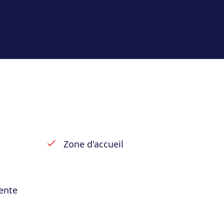
é.
r différentes possibilités
mmercial que résidentiel ou
installation au mazout. Un bien
 en devenir. À découvrir sans
Zone d'accueil
nt exploité à usage commercial
e, cuisine, salon, salle à manger
ente
 chambres et bureau ;