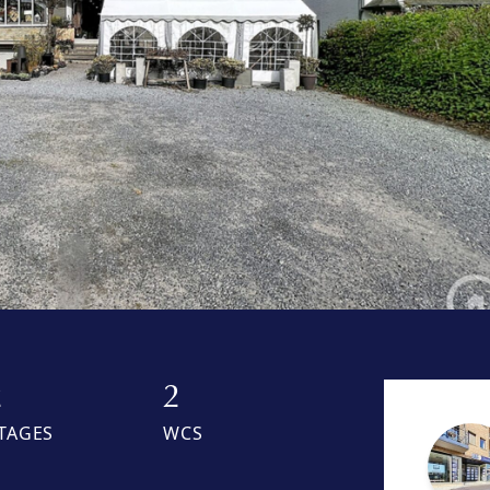
2
2
TAGES
WCS