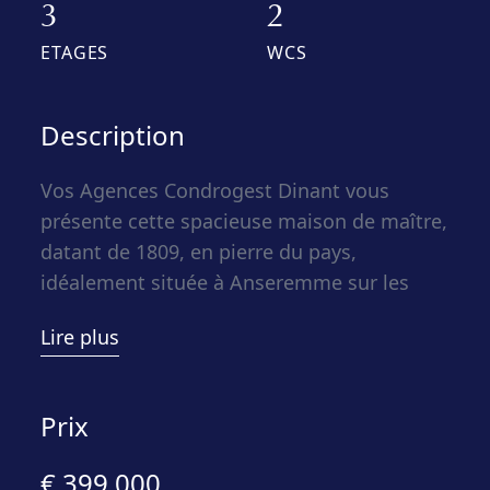
3
2
ETAGES
WCS
Description
Vos Agences Condrogest Dinant vous
présente cette spacieuse maison de maître,
datant de 1809, en pierre du pays,
idéalement située à Anseremme sur les
bords de Meuse et face à l’île de Moniat.
Lire plus
Dès les premiers instants, le charme opère.
L’environnement est apaisant, la vue est
inspirante, et la demeure raconte une
Prix
histoire faite d’authenticité et de caractère.
Un lieu rare, parfait pour une résidence
€ 399.000