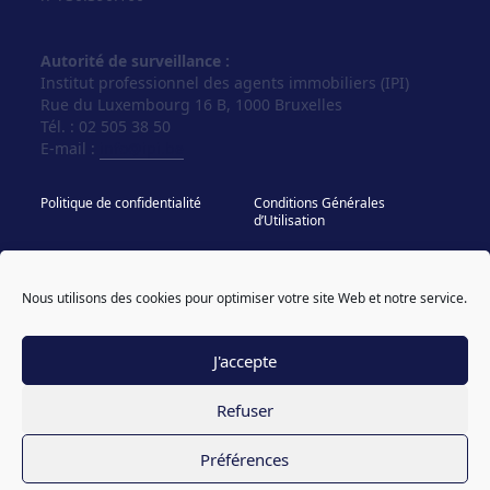
Autorité de surveillance :
Institut professionnel des agents immobiliers (IPI)
Rue du Luxembourg 16 B, 1000 Bruxelles
Tél. : 02 505 38 50
E-mail :
info@ipi.be
Politique de confidentialité
Conditions Générales
d’Utilisation
Politique de cookies
IPI - Regles Deontologiques
Nous utilisons des cookies pour optimiser votre site Web et notre service.
© Vos Agences 2026
designed & coded by
powered by sweepbright
compagnon
J'accepte
Refuser
Préférences