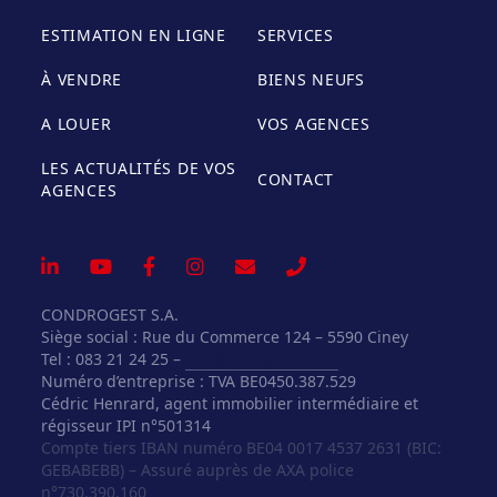
ESTIMATION EN LIGNE
SERVICES
À VENDRE
BIENS NEUFS
A LOUER
VOS AGENCES
LES ACTUALITÉS DE VOS
CONTACT
AGENCES
CONDROGEST S.A.
Siège social : Rue du Commerce 124 – 5590 Ciney
Tel : 083 21 24 25 –
info@vosagences.be
Numéro d’entreprise : TVA BE0450.387.529
Cédric Henrard, agent immobilier intermédiaire et
régisseur IPI n°501314
Compte tiers IBAN numéro BE04 0017 4537 2631 (BIC:
GEBABEBB) – Assuré auprès de AXA police
n°730.390.160