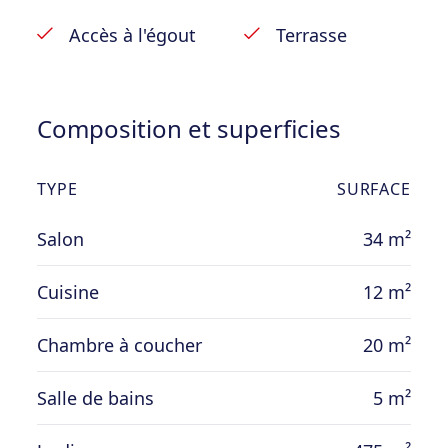
double vitrage de 2008, chauffage central
mazout, puit de pompage directe à la
Accès à l'égout
Terrasse
Meuse.
Composition et superficies
TYPE
SURFACE
Salon
34 m²
Cuisine
12 m²
Chambre à coucher
20 m²
Salle de bains
5 m²