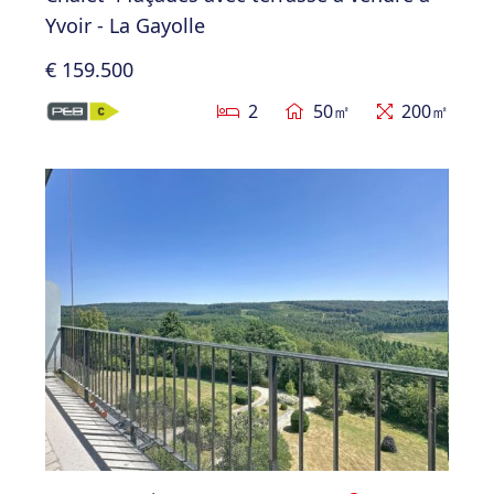
Yvoir - La Gayolle
€ 159.500
2
50㎡
200㎡