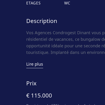
ETAGES
WC
Description
Vos Agences Condrogest Dinant vous p
résidentiel de vacances, ce bungalow d
opportunité idéale pour une seconde r
touristique. Implanté dans un environ
particulièrement calme, le bien séduira
Lire plus
détente. L’un de ses atouts majeurs rési
à proximité immédiate de la Meuse, au 
attractivité touristique, ses environs
Prix
activités de loisirs : promenades, rando
découverte du patrimoine local et gas
€ 115.000
entièrement meublé, il permet une pri
plus, un élément particulièrement reche