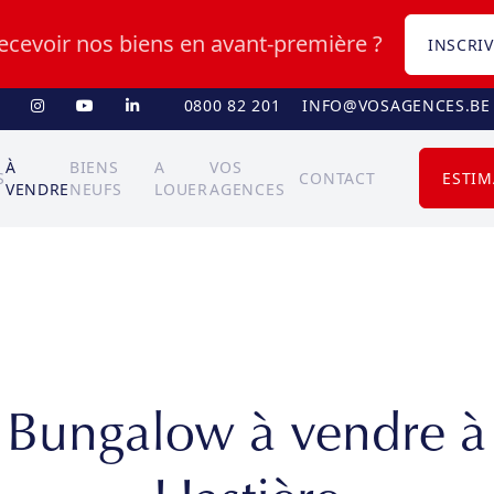
recevoir nos biens en avant-première ?
INSCRIV
0800 82 201
INFO@VOSAGENCES.BE
À
BIENS
A
VOS
S
CONTACT
ESTIM
VENDRE
NEUFS
LOUER
AGENCES
Bungalow à vendre à