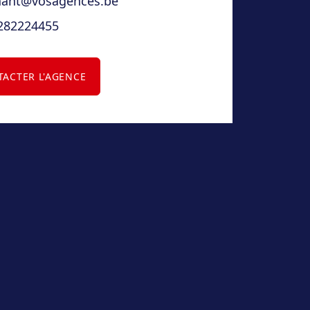
nant@vosagences.be
282224455
ACTER L'AGENCE