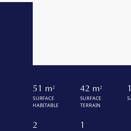
51 m
42 m
2
2
SURFACE
SURFACE
S
HABITABLE
TERRAIN
2
1