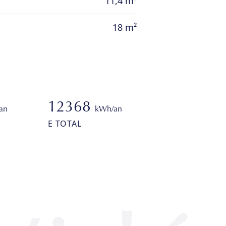
11,4 m²
18 m²
12368
an
kWh/an
E TOTAL