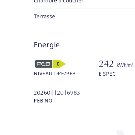
Chambre à coucher
Terrasse
Energie
242
kWh/m².
NIVEAU DPE/PEB
E SPEC
20260112016983
PEB NO.