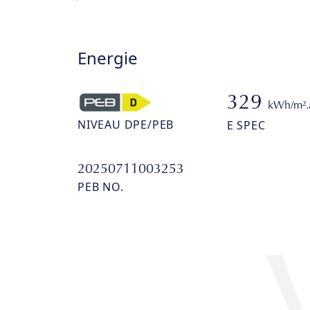
Energie
329
kWh/m².
NIVEAU DPE/PEB
E SPEC
20250711003253
PEB NO.