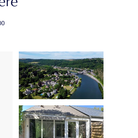
ère
00