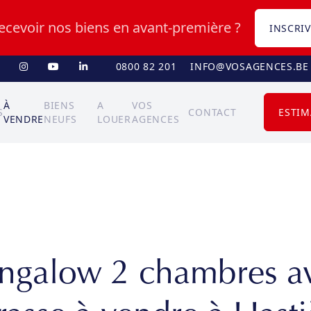
recevoir nos biens en avant-première ?
INSCRIV
0800 82 201
INFO@VOSAGENCES.BE
À
BIENS
A
VOS
S
CONTACT
ESTIM
VENDRE
NEUFS
LOUER
AGENCES
ngalow 2 chambres a