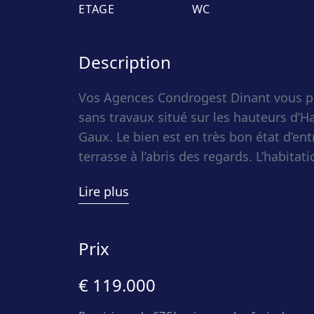
ETAGE
WC
Description
Vos Agences Condrogest Dinant vous p
sans travaux situé sur les hauteurs d’H
Gaux. Le bien est en très bon état d’ent
terrasse à l’abris des regards. L’habitat
comme seconde résidence et/ou résiden
Lire plus
acceptée) mais aussi être à usage d’un 
situation est idéale tant pour sa verdu
les activités touristiques.
Prix
€ 119.000
Composition : pièce de vie avec cuisine 
chambres.