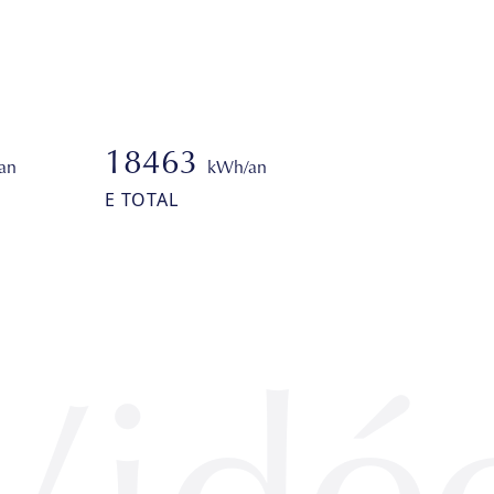
18463
an
kWh/an
E TOTAL