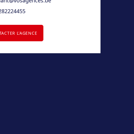
nant@vosagences.be
282224455
ACTER L'AGENCE