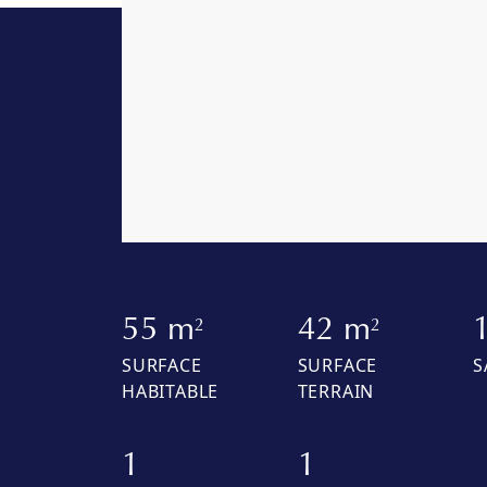
55 m
42 m
2
2
SURFACE
SURFACE
S
HABITABLE
TERRAIN
1
1