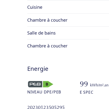
Cuisine
Chambre à coucher
Salle de bains
Chambre à coucher
Energie
99
kWh/m².an
NIVEAU DPE/PEB
E SPEC
20230123505295