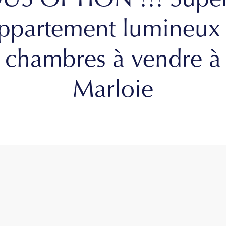
US OPTION !!! Supe
ppartement lumineux
chambres à vendre à
Marloie