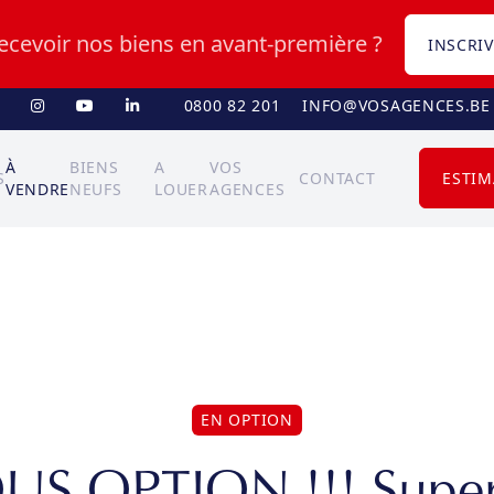
recevoir nos biens en avant-première ?
INSCRIV
0800 82 201
INFO@VOSAGENCES.BE
À
BIENS
A
VOS
S
CONTACT
ESTIM
VENDRE
NEUFS
LOUER
AGENCES
EN OPTION