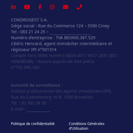
CONDROGEST S.A.
Siège social : Rue du Commerce 124 – 5590 Ciney
Tel : 083 21 24 25 –
info@vosagences.be
Numéro d’entreprise : TVA BE0450.387.529
Cédric Henrard, agent immobilier intermédiaire et
régisseur IPI n°501314
Compte tiers IBAN numéro BE04 0017 4537 2631 (BIC:
GEBABEBB) – Assuré auprès de AXA police
n°730.390.160
Autorité de surveillance :
Institut professionnel des agents immobiliers (IPI)
Rue du Luxembourg 16 B, 1000 Bruxelles
Tél. : 02 505 38 50
E-mail :
info@ipi.be
Politique de confidentialité
Conditions Générales
d’Utilisation