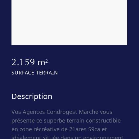
2.159 m
2
SURFACE TERRAIN
Description
Vos Agences Condrogest Marche vous
présente ce superbe terrain constructible
en zone récréative de 21ares 59ca et
idéalement située dans un environnement