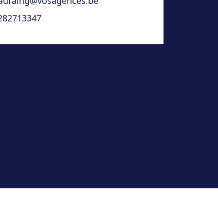
auraing@vosagences.be
282713347