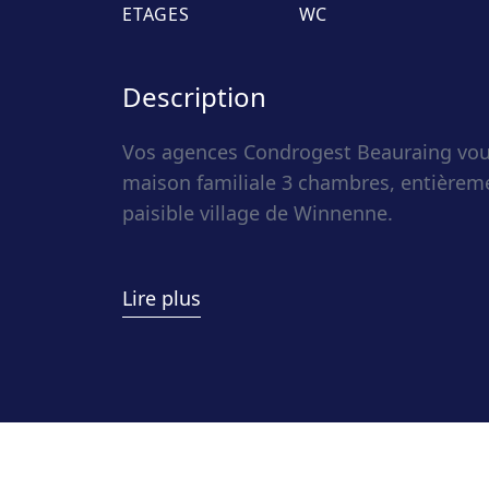
ETAGES
WC
Description
Vos agences Condrogest Beauraing vo
maison familiale 3 chambres, entièrem
paisible village de Winnenne.
Dès l’entrée, vous serez séduit par un
Lire plus
lumineuse, où chaque espace a été pens
Le séjour convivial s’ouvre sur une cui
idéale pour partager des moments en f
À l’étage, trois belles chambres offrent 
pour accueillir toute la famille ou amé