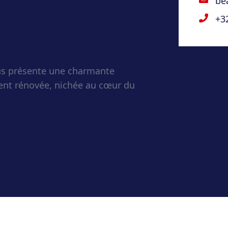
be
+3
us présente une charmante
ent rénovée, nichée au cœur du
e atmosphère chaleureuse et
é pour le confort du quotidien.
sine moderne et fonctionnelle,
amille.
calme et sérénité, parfaites
nager un bureau selon vos