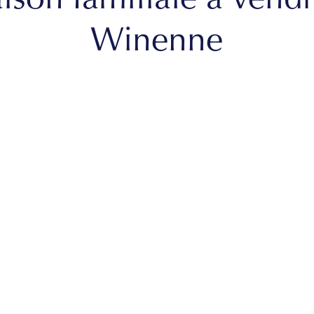
ison familiale à vendr
Winenne