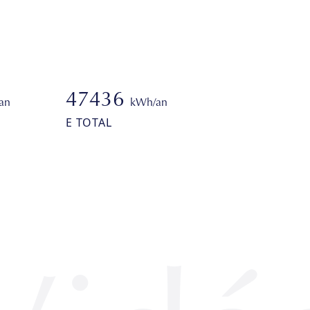
47436
an
kWh/an
E TOTAL