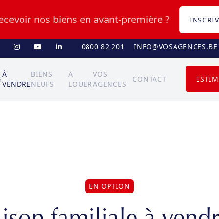
recevoir nos biens en avant-première ?
INSCRIV
0800 82 201
INFO@VOSAGENCES.BE
À
BIENS
A
VOS
S
CONTACT
ESTIM
VENDRE
NEUFS
LOUER
AGENCES
EN OPTION