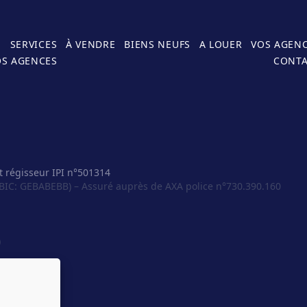
E
SERVICES
À VENDRE
BIENS NEUFS
A LOUER
VOS AGEN
OS AGENCES
CONT
t régisseur IPI n°501314
BIC: GEBABEBB) – Assuré auprès de AXA police n°730.390.160
)