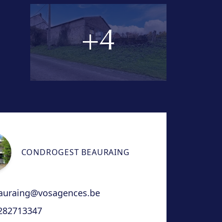
+4
CONDROGEST BEAURAING
auraing@vosagences.be
282713347