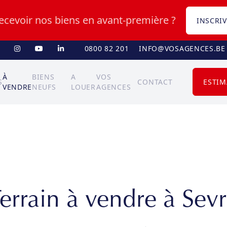
recevoir nos biens en avant-première ?
INSCRIV
0800 82 201
INFO@VOSAGENCES.BE
À
BIENS
A
VOS
S
CONTACT
ESTIM
VENDRE
NEUFS
LOUER
AGENCES
errain à vendre à Sev