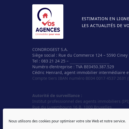
ESTIMATION EN LIGN
LES ACTUALITÉS DE V
CONDROGEST S.A.
Siège social : Rue du Commerce 124 – 5590 Ciney
Tel : 083 21 24 25 –
info@vosagences.be
Numéro d’entreprise : TVA BE0450.387.529
Cédric Henrard, agent immobilier intermédiaire e
Compte tiers IBAN numéro BE04 0017 4537 2631 (
Autorité de surveillance :
Institut professionnel des agents immobiliers (IPI
Rue du Luxembourg 16 B, 1000 Bruxelles
Tél. : 02 505 38 50
E-mail :
info@ipi.be
Nous utilisons des cookies pour optimiser votre site Web et notre service.