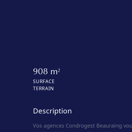
908 m
2
SURFACE
TERRAIN
Description
Vos agences Condrogest Beauraing vous