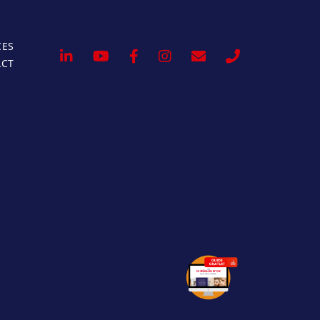
CES
ACT