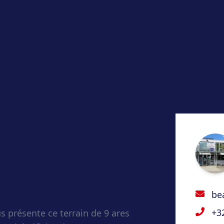
be
+3
 présente ce terrain de 9 ares