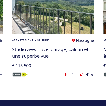
ir
Nassogne
APPARTEMENT À VENDRE
M
Studio avec cave, garage, balcon et
M
une superbe vue
à
€ 118.500
€
㎡
1
41㎡