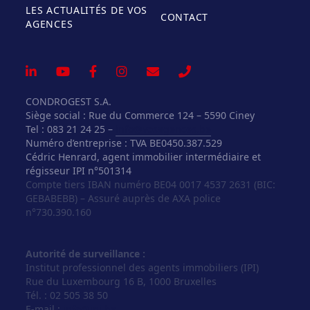
LES ACTUALITÉS DE VOS
CONTACT
AGENCES
CONDROGEST S.A.
Siège social : Rue du Commerce 124 – 5590 Ciney
Tel : 083 21 24 25 –
info@vosagences.be
Numéro d’entreprise : TVA BE0450.387.529
Cédric Henrard, agent immobilier intermédiaire et
régisseur IPI n°501314
Compte tiers IBAN numéro BE04 0017 4537 2631 (BIC:
GEBABEBB) – Assuré auprès de AXA police
n°730.390.160
Autorité de surveillance :
Institut professionnel des agents immobiliers (IPI)
Rue du Luxembourg 16 B, 1000 Bruxelles
Tél. : 02 505 38 50
E-mail :
info@ipi.be