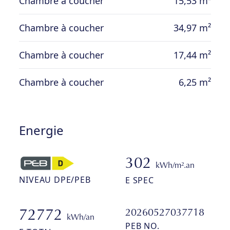
Chambre à coucher
15,53 m²
conforme jusqu’en 2046 ; double vitrage ;
PEB D ; deux poêles à bois dont un Stuv
Chambre à coucher
34,97 m²
Chambre à coucher
17,44 m²
Chambre à coucher
6,25 m²
Energie
302
kWh/m².an
NIVEAU DPE/PEB
E SPEC
20260527037718
72772
kWh/an
PEB NO.