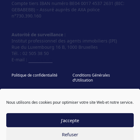
Compte tiers IBAN numéro BE04 0017 4537 2631 (BIC:
GEBABEBB) – Assuré auprès de AXA police
n°730.390.160
Autorité de surveillance :
Institut professionnel des agents immobiliers (IPI)
Rue du Luxembourg 16 B, 1000 Bruxelles
Tél. : 02 505 38 50
E-mail :
info@ipi.be
Politique de confidentialité
Conditions Générales
d’Utilisation
Politique de cookies
IPI - Regles Deontologiques
Nous utilisons des cookies pour optimiser votre site Web et notre service.
© Vos Agences 2026
designed & coded by
powered by sweepbright
compagnon
J'accepte
Refuser