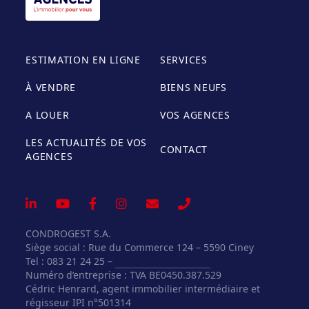
ESTIMATION EN LIGNE
SERVICES
À VENDRE
BIENS NEUFS
A LOUER
VOS AGENCES
LES ACTUALITÉS DE VOS
CONTACT
AGENCES
CONDROGEST S.A.
Siège social : Rue du Commerce 124 – 5590 Ciney
Tel : 083 21 24 25 –
info@vosagences.be
Numéro d’entreprise : TVA BE0450.387.529
Cédric Henrard, agent immobilier intermédiaire et
régisseur IPI n°501314