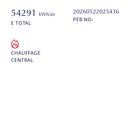
20260522025436
54291
kWh/an
PEB NO.
E TOTAL
CHAUFFAGE
CENTRAL