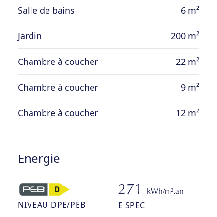
Salle de bains
6 m²
avec jardin ; accès piéton au jardin depuis
les anciens remparts de Marche ; grenier
Jardin
200 m²
aménageable de 38 m² ; nouvelle toiture
isolée en laine de bois ; nouvelle chaudière
Chambre à coucher
22 m²
au gaz ; chauffage au gaz de ville
Chambre à coucher
9 m²
Chambre à coucher
12 m²
Energie
271
kWh/m².an
NIVEAU DPE/PEB
E SPEC