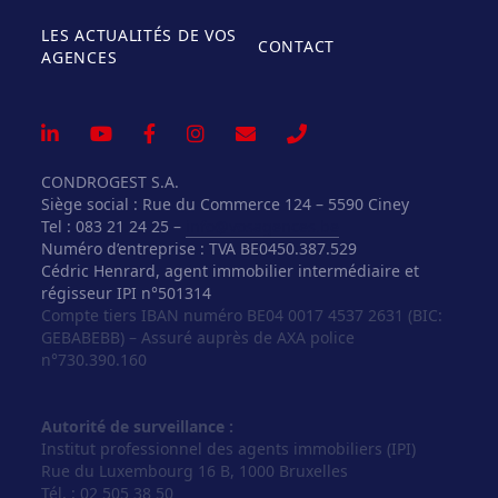
LES ACTUALITÉS DE VOS
CONTACT
AGENCES
CONDROGEST S.A.
Siège social : Rue du Commerce 124 – 5590 Ciney
Tel : 083 21 24 25 –
info@vosagences.be
Numéro d’entreprise : TVA BE0450.387.529
Cédric Henrard, agent immobilier intermédiaire et
régisseur IPI n°501314
Compte tiers IBAN numéro BE04 0017 4537 2631 (BIC:
GEBABEBB) – Assuré auprès de AXA police
n°730.390.160
Autorité de surveillance :
Institut professionnel des agents immobiliers (IPI)
Rue du Luxembourg 16 B, 1000 Bruxelles
Tél. : 02 505 38 50