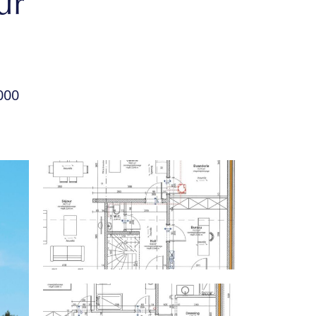
ur
000