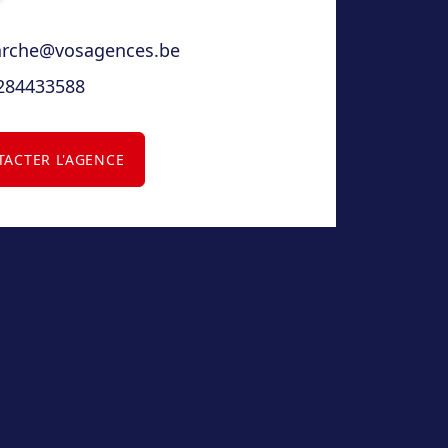
rche@vosagences.be
284433588
ACTER L'AGENCE