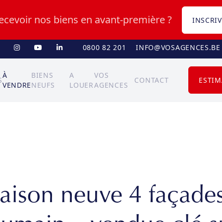
recevoir nos biens en avant-première ?
INSCRIV
0800 82 201
INFO@VOSAGENCES.BE
À
BIENS
A
VOS
S
CONTACT
ESTIM
VENDRE
NEUFS
LOUER
AGENCES
aison neuve 4 façades