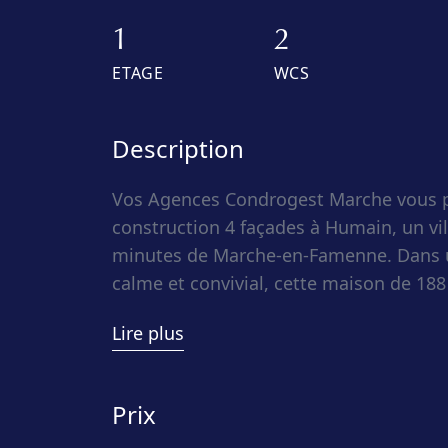
1
2
ETAGE
WCS
Description
Vos Agences Condrogest Marche vous p
construction 4 façades à Humain, un vi
minutes de Marche-en-Famenne. Dans 
calme et convivial, cette maison de 188
vie idéal pour une famille souhaitant p
Lire plus
restant proche des commerces, écoles, 
Implantée sur une parcelle de 12 ares 8
Prix
été conçue selon le standard Q-ZEN afin