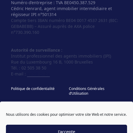
Numéro d’entreprise : TVA BE0450.387.529
Cédric Henrard, agent immobilier intermédiaire et
régisseur IPI n°501314
Compte tiers IBAN numéro BE04 0017 4537 2631 (BIC:
GEBABEBB) – Assuré auprès de AXA police
n°730.390.160
Autorité de surveillance :
Institut professionnel des agents immobiliers (IPI)
Rue du Luxembourg 16 B, 1000 Bruxelles
Tél. : 02 505 38 50
E-mail :
info@ipi.be
Politique de confidentialité
Conditions Générales
d’Utilisation
Politique de cookies
IPI - Regles Deontologiques
Nous utilisons des cookies pour optimiser votre site Web et notre service.
© Vos Agences 2026
designed & coded by
powered by sweepbright
compagnon
J'accepte