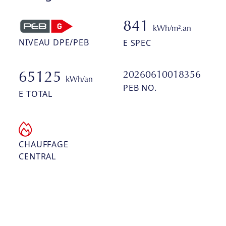
841
kWh/m².an
NIVEAU DPE/PEB
E SPEC
20260610018356
65125
kWh/an
PEB NO.
E TOTAL
CHAUFFAGE
CENTRAL