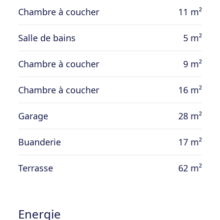
chauffage central au mazout
Chambre à coucher
11 m²
Salle de bains
5 m²
Prix: 225 000€ (sous réserve d’acceptation
des propriétaires).
Chambre à coucher
9 m²
Chambre à coucher
16 m²
Garage
28 m²
Buanderie
17 m²
Terrasse
62 m²
Energie