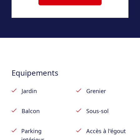
– Extérieur : jardin bord de Meuse, garage
avec porte motorisé.
Ses atouts : situation bord de Meuse ;
excellent PEB C ; 6 chambres ; garage avec
porte motorisée ; 7 volets électriques ;
lumineuse ; terrasses ; jardin
Equipements
Jardin
Grenier
Balcon
Sous-sol
Parking
Accès à l'égout
intérieur