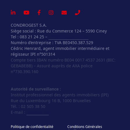
CONDROGEST S.A.
Siège social : Rue du Commerce 124 – 5590 Ciney
Tel : 083 21 24 25 –
info@vosagences.be
Numéro d’entreprise : TVA BE0450.387.529
Cédric Henrard, agent immobilier intermédiaire et
régisseur IPI n°501314
Compte tiers IBAN numéro BE04 0017 4537 2631 (BIC:
GEBABEBB) – Assuré auprès de AXA police
n°730.390.160
Autorité de surveillance :
Institut professionnel des agents immobiliers (IPI)
Rue du Luxembourg 16 B, 1000 Bruxelles
Tél. : 02 505 38 50
E-mail :
info@ipi.be
Politique de confidentialité
Conditions Générales