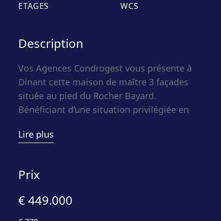
ETAGES
WCS
Description
Vos Agences Condrogest vous présente à
Dinant cette maison de maître 3 façades
située au pied du Rocher Bayard.
Bénéficiant d’une situation privilégiée en
bord de Meuse, elle offre 185 m²
Lire plus
habitables, une belle luminosité et des
espaces adaptés à une grande famille.
Cette maison à Dinant séduit par ses
Prix
volumes et sa fonctionnalité. Le séjour
profite d’une agréable clarté naturelle et
€ 449.000
s’ouvre sur une terrasse de 17 m². Les six
chambres permettent d’accueillir une