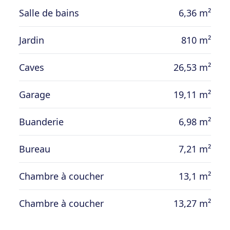
situation calme dans un quartier résidentiel
Salle de bains
6,36 m²
; jardin complètement arboré ; directement
habitable ; construction traditionnelle en
Jardin
810 m²
ytong ; 3 wc séparés ; 3 chambres avec
deux pièces d’eau ; vendue avec robot
Caves
26,53 m²
tondeuse.
Garage
19,11 m²
Buanderie
6,98 m²
Bureau
7,21 m²
Chambre à coucher
13,1 m²
Chambre à coucher
13,27 m²