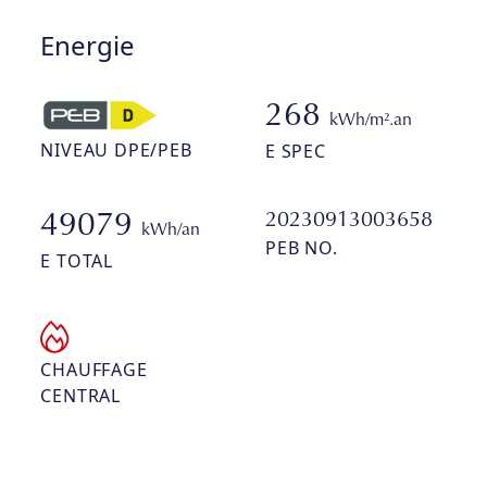
Energie
268
kWh/m².an
NIVEAU DPE/PEB
E SPEC
20230913003658
49079
kWh/an
PEB NO.
E TOTAL
CHAUFFAGE
CENTRAL