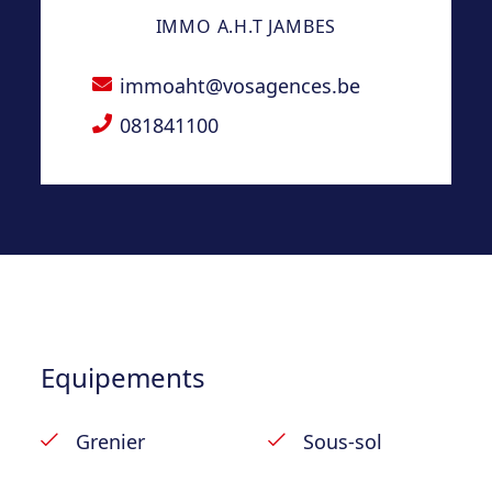
IMMO A.H.T JAMBES
habitable. Les espaces de vie sont
lumineux et fonctionnels. Le séjour avec
immoaht@vosagences.be
feu ouvert apporte une ambiance
chaleureuse, tandis que le bureau au rez-
081841100
de-chaussée constitue un véritable atout
pour le télétravail. Le jardin agrémenté d’un
plan d’eau et d’une terrasse prolonge
agréablement les espaces de vie.
Composition :
Equipements
Rez-de-chaussée : halle d’entrée avec wc
séparé, séjour avec feu ouvert, cuisine
Grenier
Sous-sol
complètement équipée avec taques vitro,
four, hotte, frigo, congélateur, lave vaisselle,