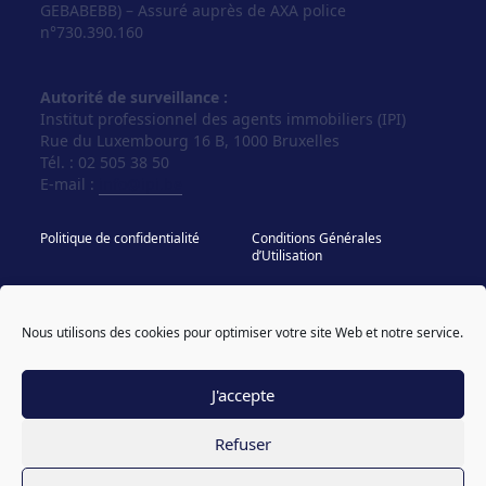
GEBABEBB) – Assuré auprès de AXA police
n°730.390.160
Autorité de surveillance :
Institut professionnel des agents immobiliers (IPI)
Rue du Luxembourg 16 B, 1000 Bruxelles
Tél. : 02 505 38 50
E-mail :
info@ipi.be
Politique de confidentialité
Conditions Générales
d’Utilisation
Politique de cookies
IPI - Regles Deontologiques
Nous utilisons des cookies pour optimiser votre site Web et notre service.
© Vos Agences 2026
designed & coded by
powered by sweepbright
compagnon
J'accepte
Refuser