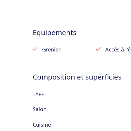
– 1er étage : appartement comprenant ha
salle de bains, débarras et WC indépend
– 2e étage : grand grenier ;
Equipements
Remarques : chauffage central gaz de vil
d’occupation.
Grenier
Accès à l'
Prix : 175.000 €
Composition et superficies
TYPE
Salon
Cuisine