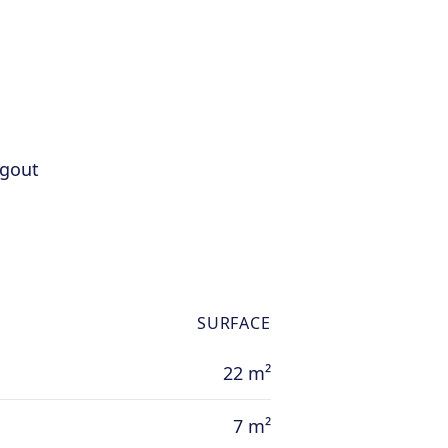
ll, séjour, cuisine, chambre,
ant ;
le – électricité conforme – libre
égout
SURFACE
22 m²
7 m²