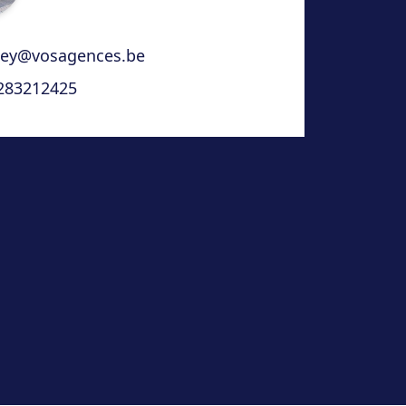
ney@vosagences.be
283212425