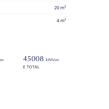
20 m²
4 m²
45008
an
kWh/an
E TOTAL