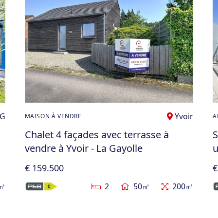
NG
Yvoir
MAISON À VENDRE
A
Chalet 4 façades avec terrasse à
S
vendre à Yvoir - La Gayolle
u
€ 159.500
€
㎡
2
50㎡
200㎡