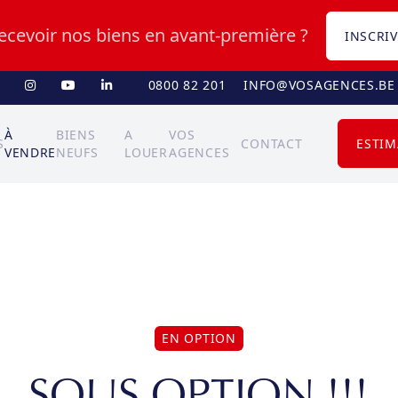
recevoir nos biens en avant-première ?
INSCRIV
0800 82 201
INFO@VOSAGENCES.BE
À
BIENS
A
VOS
S
CONTACT
ESTIM
VENDRE
NEUFS
LOUER
AGENCES
EN OPTION