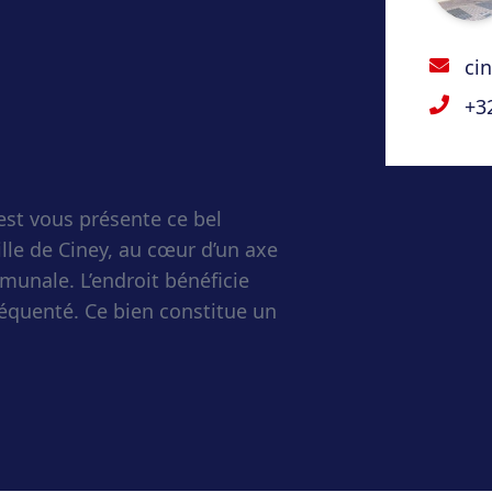
ci
+3
st vous présente ce bel
lle de Ciney, au cœur d’un axe
unale. L’endroit bénéficie
fréquenté. Ce bien constitue un
 net de plus de 4%.
 de 21m², toilettes, réserve ;
et buanderie ;