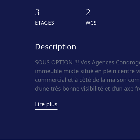
3
2
ETAGES
WCS
Description
SOUS OPTION !!! Vos Agences Condroge
immeuble mixte situé en plein centre vi
commercial et à côté de la maison comm
d’une très bonne visibilité et d’un axe 
excellent placement avec un rendement
Lire plus
Composition :
– Rez-de-chaussée : surface commerciale
hall d’accès séparé pour l’appartement 