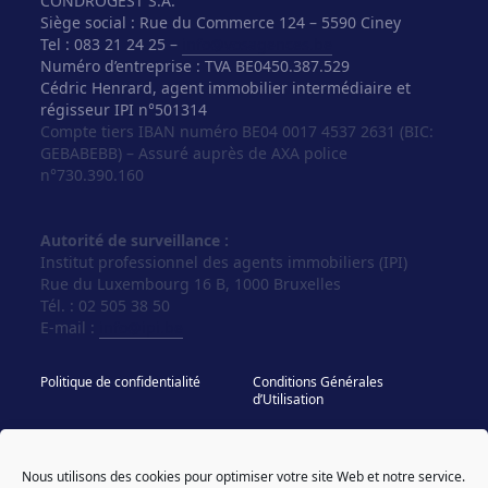
CONDROGEST S.A.
Siège social : Rue du Commerce 124 – 5590 Ciney
Tel : 083 21 24 25 –
info@vosagences.be
Numéro d’entreprise : TVA BE0450.387.529
Cédric Henrard, agent immobilier intermédiaire et
régisseur IPI n°501314
Compte tiers IBAN numéro BE04 0017 4537 2631 (BIC:
GEBABEBB) – Assuré auprès de AXA police
n°730.390.160
Autorité de surveillance :
Institut professionnel des agents immobiliers (IPI)
Rue du Luxembourg 16 B, 1000 Bruxelles
Tél. : 02 505 38 50
E-mail :
info@ipi.be
Politique de confidentialité
Conditions Générales
d’Utilisation
Politique de cookies
IPI - Regles Deontologiques
Nous utilisons des cookies pour optimiser votre site Web et notre service.
© Vos Agences 2026