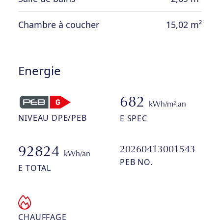
septique avec puit perdant.
Chambre à coucher
15,02 m²
Energie
682
kWh/m².an
NIVEAU DPE/PEB
E SPEC
20260413001543
92824
kWh/an
PEB NO.
E TOTAL
CHAUFFAGE