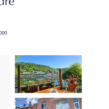
dre
000