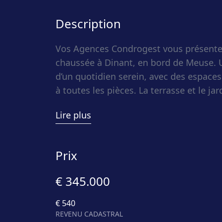
Description
Vos Agences Condrogest vous présente
chaussée à Dinant, en bord de Meuse. U
d’un quotidien serein, avec des espaces
à toutes les pièces. La terrasse et le j
les espaces de vie. Développé sur 135 m
Lire plus
un salon, une salle à manger et une cui
trois chambres permettent d’accueillir
proches. La salle de bains complète u
Prix
simplicité et le confort au quotidien. L
ville assure une utilisation pratique tou
€ 345.000
€ 540
Composition : salon, salle à manger, cu
REVENU CADASTRAL
bains ; Sous-sol : garage, cave, chauffer