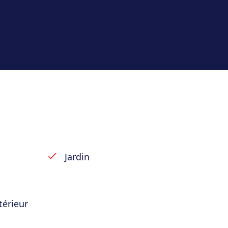
ée ; situation en bord de Meuse
rage ; parking ; 135m²
e ; facilité d’accès ; cadre de vie
Jardin
térieur