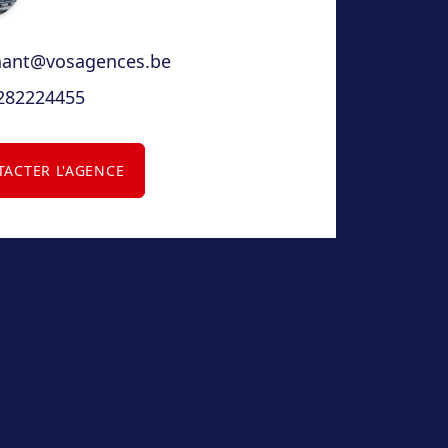
nant@vosagences.be
282224455
ACTER L'AGENCE