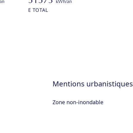
51573
an
kWh/an
E TOTAL
Mentions urbanistiques
Zone non-inondable