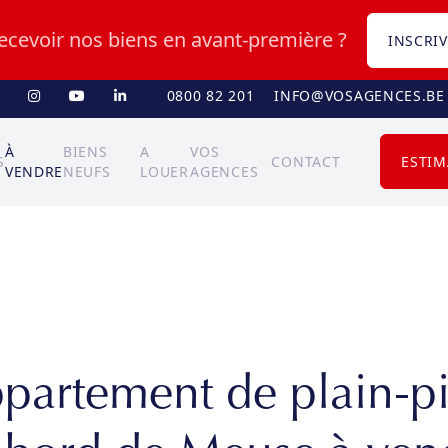
recevoir nos biens en avant-première ?
INSCRIV
0800 82 201
INFO@VOSAGENCES.BE
À
BIENS
A
VOS
S
CONTACT
ESTIM
VENDRE
NEUFS
LOUER
AGENCES
partement de plain-p