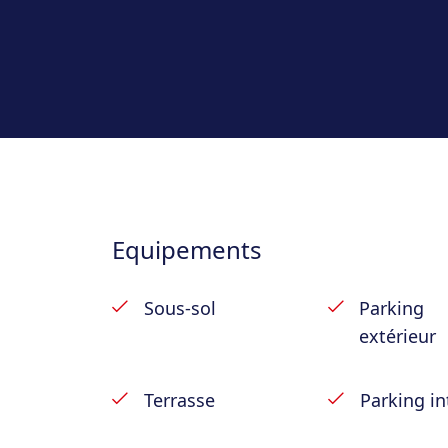
jardin de 50m², parking.
Ses atouts : appartement rez-de-chauss
; terrasse de 16m² ; jardin de 50m² ; ga
habitables ; chauffage central gaz de vill
agréable ; PEB D.
Equipements
Sous-sol
Parking
extérieur
Terrasse
Parking in