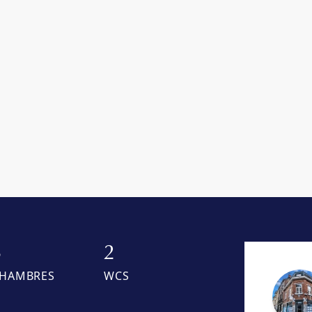
3
2
HAMBRES
WCS