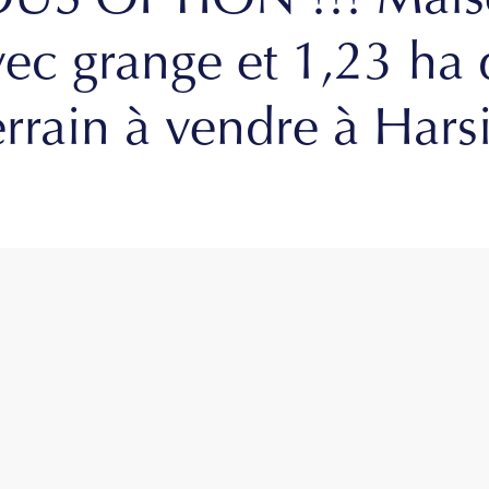
US OPTION !!! Mai
vec grange et 1,23 ha 
errain à vendre à Hars