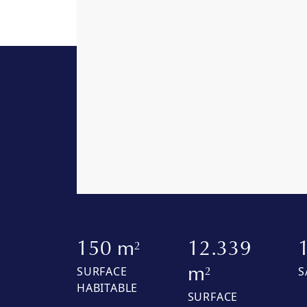
150 m
12.339
2
SURFACE
S
m
2
HABITABLE
SURFACE