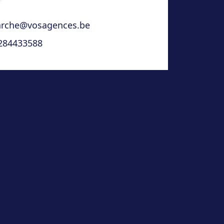
rche@vosagences.be
284433588