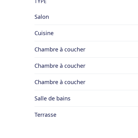
TYPE
Ses atouts : propriété sur 1ha 23ares ;
Salon
granges avec potentiel sur plus de 300m²
compteurs séparés maison et grange ; é
Cuisine
2045 ; châssis PVC double vitrage ; pr
en-Famenne
Chambre à coucher
Chambre à coucher
Chambre à coucher
Salle de bains
Terrasse