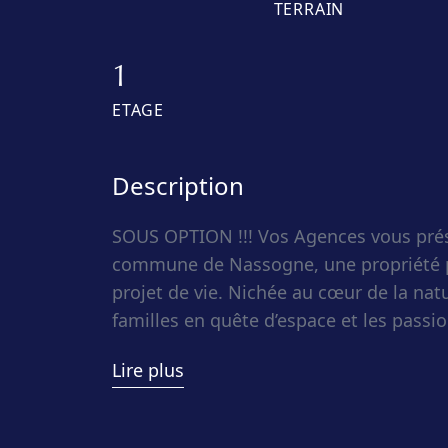
TERRAIN
1
ETAGE
Description
SOUS OPTION !!! Vos Agences vous prés
commune de Nassogne, une propriété 
projet de vie. Nichée au cœur de la natu
familles en quête d’espace et les pas
chevaux, grâce à ses vastes prairies at
Lire plus
La maison offre ±150 m² habitables au
fonctionnels. Les espaces de vie invitent