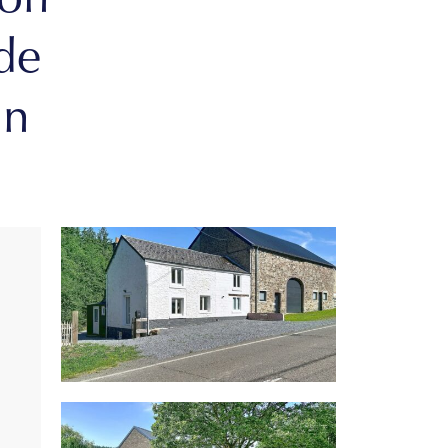
son
de
in