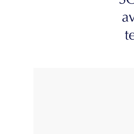
SO
a
t