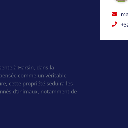
ma
+3
ente à Harsin, dans la
pensée comme un véritable
re, cette propriété séduira les
sionnés d’animaux, notamment de
tenantes.
x volumes lumineux et
 à la convivialité et à une