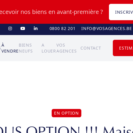
recevoir nos biens en avant-première ?
INSCRIV
0800 82 201
INFO@VOSAGENCES.BE
À
BIENS
A
VOS
S
CONTACT
ESTIM
VENDRE
NEUFS
LOUER
AGENCES
EN OPTION