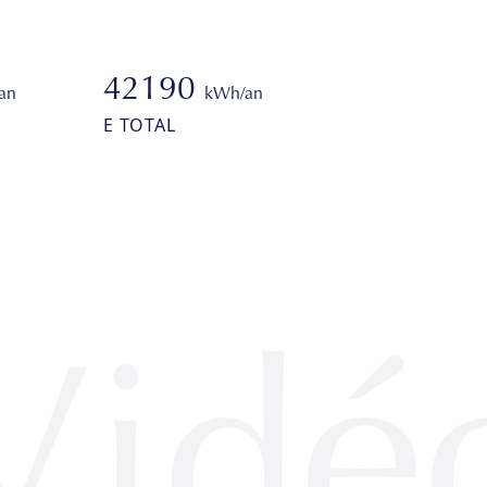
42190
an
kWh/an
E TOTAL
Vidé