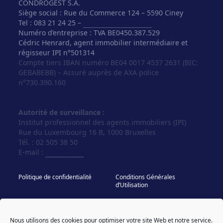
CONDROGEST S.A.
Siège social : Rue du Commerce 124 – 5590 Ciney
Tel : 083 21 24 25 –
info@vosagences.be
Numéro d’entreprise : TVA BE0450.387.529
Cédric Henrard, agent immobilier intermédiaire et
régisseur IPI n°501314
Compte tiers IBAN numéro BE04 0017 4537 2631 (BIC:
GEBABEBB) – Assuré auprès de AXA police
n°730.390.160
Autorité de surveillance :
Institut professionnel des agents immobiliers (IPI)
Rue du Luxembourg 16 B, 1000 Bruxelles
Tél. : 02 505 38 50
E-mail :
info@ipi.be
Politique de confidentialité
Conditions Générales
d’Utilisation
Politique de cookies
IPI - Regles Deontologiques
Nous utilisons des cookies pour optimiser votre site Web et notre service.
© Vos Agences 2026