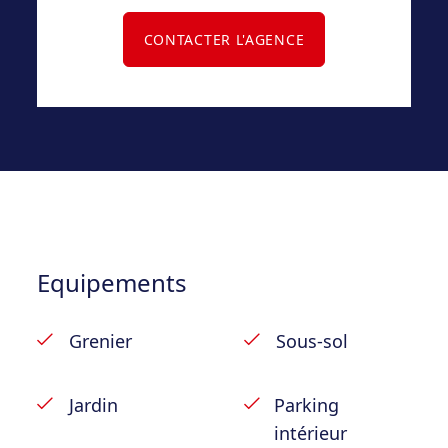
indépendant.
CONTACTER L'AGENCE
Faire offre à partir de 185.000€ sous réserve
d’acceptation du vendeur.
Equipements
Grenier
Sous-sol
Jardin
Parking
intérieur