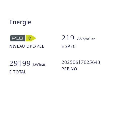
Energie
219
kWh/m².an
NIVEAU DPE/PEB
E SPEC
20250617025643
29199
kWh/an
PEB NO.
E TOTAL