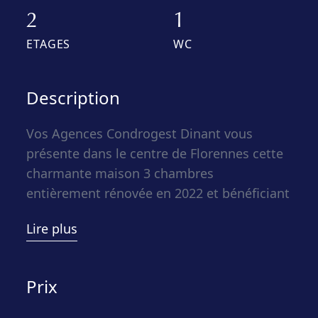
2
1
ETAGES
WC
Description
Vos Agences Condrogest Dinant vous
présente dans le centre de Florennes cette
charmante maison 3 chambres
entièrement rénovée en 2022 et bénéficiant
d’un PEB C. Elle se situe à proximité
Lire plus
immédiate du centre, de ses commerces et
services. Idéale pour une famille avec
enfant. La maison bénéficie d’un jardin
Prix
privatif ainsi qu’un garage une voiture.