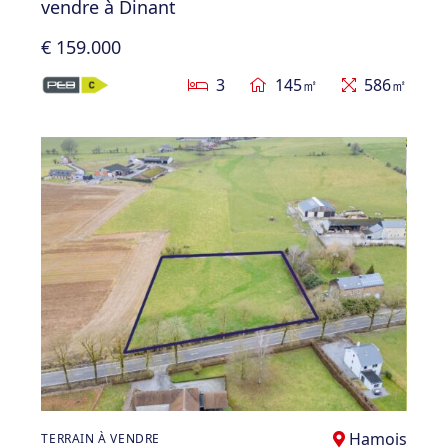
vendre à Dinant
€ 159.000
3
145㎡
586㎡
Hamois
TERRAIN À VENDRE