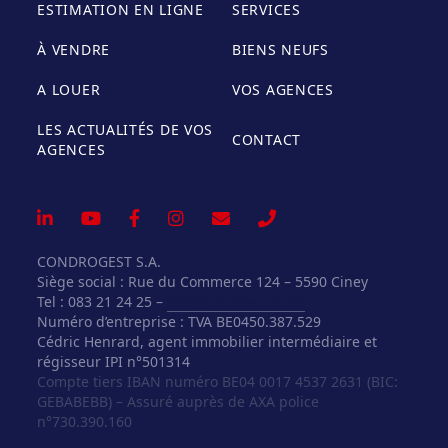
ESTIMATION EN LIGNE
SERVICES
À VENDRE
BIENS NEUFS
A LOUER
VOS AGENCES
LES ACTUALITÉS DE VOS
CONTACT
AGENCES
CONDROGEST S.A.
Siège social : Rue du Commerce 124 – 5590 Ciney
Tel : 083 21 24 25 –
info@vosagences.be
Numéro d’entreprise : TVA BE0450.387.529
Cédric Henrard, agent immobilier intermédiaire et
régisseur IPI n°501314
Compte tiers IBAN numéro BE04 0017 4537 2631 (BIC:
GEBABEBB) – Assuré auprès de AXA police
n°730.390.160