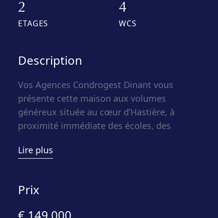
2
4
ETAGES
WCS
Description
Vos Agences Condrogest Dinant vous
présente cette maison aux volumes
généreux située au cœur d’Hastière, à
proximité immédiate des écoles, des
commerces et des services. Ce bien
Lire plus
représente une opportunité idéale pour
une famille souhaitant créer un foyer sur
mesure dans une structure saine. Grâce à
Prix
ses espaces de vie spacieux et sa
localisation stratégique, cette habitation
€ 149.000