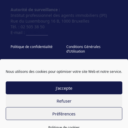
Autorité de surveillance :
Institut professionnel des agents immobiliers (IPI)
Rue du Luxembourg 16 B, 1000 Bruxelles
Tél. : 02 505 38 50
E-mail :
info@ipi.be
Politique de confidentialité
Conditions Générales
d’Utilisation
Politique de cookies
IPI - Regles Deontologiques
Nous utilisons des cookies pour optimiser votre site Web et notre service.
© Vos Agences 2026
designed & coded by
powered by sweepbright
compagnon
J'accepte
Refuser
Préférences
Politique de cookies