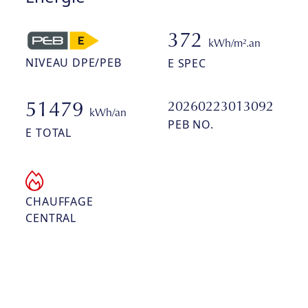
372
kWh/m².an
NIVEAU DPE/PEB
E SPEC
20260223013092
51479
kWh/an
PEB NO.
E TOTAL
CHAUFFAGE
CENTRAL