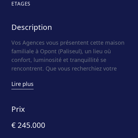
ETAGES
Description
Vos Agences vous présentent cette maison
familiale à Opont (Paliseul), un lieu où
confort, luminosité et tranquillité se
rencontrent. Que vous recherchiez votre
premier foyer, une résidence secondaire, un
Lire plus
gîte (permis accordé) ou un cadre de vie
paisible pour votre famille, cette maison
offre des espaces pensés pour répondre à
Prix
vos projets.
€ 245.000
Ses pièces de vie lumineuses invitent à