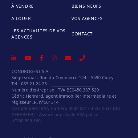
À VENDRE
BIENS NEUFS
A LOUER
VOS AGENCES
LES ACTUALITÉS DE VOS
CONTACT
AGENCES
CONDROGEST S.A.
Siège social : Rue du Commerce 124 – 5590 Ciney
Tel : 083 21 24 25 –
info@vosagences.be
Numéro d’entreprise : TVA BE0450.387.529
Cédric Henrard, agent immobilier intermédiaire et
régisseur IPI n°501314
Compte tiers IBAN numéro BE04 0017 4537 2631 (BIC:
GEBABEBB) – Assuré auprès de AXA police
n°730.390.160