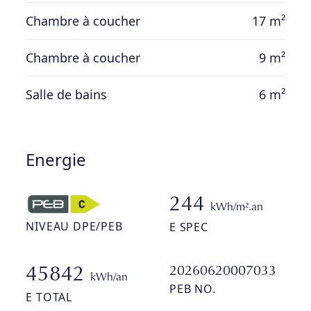
Chambre à coucher
17 m²
Chambre à coucher
9 m²
Salle de bains
6 m²
Energie
244
kWh/m².an
NIVEAU DPE/PEB
E SPEC
20260620007033
45842
kWh/an
PEB NO.
E TOTAL