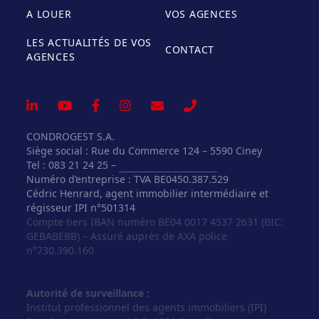
A LOUER
VOS AGENCES
LES ACTUALITÉS DE VOS
CONTACT
AGENCES
CONDROGEST S.A.
Siège social : Rue du Commerce 124 – 5590 Ciney
Tel : 083 21 24 25 –
info@vosagences.be
Numéro d’entreprise : TVA BE0450.387.529
Cédric Henrard, agent immobilier intermédiaire et
régisseur IPI n°501314
Compte tiers IBAN numéro BE04 0017 4537 2631 (BIC:
GEBABEBB) – Assuré auprès de AXA police
n°730.390.160
Autorité de surveillance :
Institut professionnel des agents immobiliers (IPI)