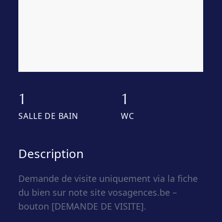
1
1
SALLE DE BAIN
WC
Description
Demande de visite uniquement via la fiche
du bien sur note site vosagences.be –
bouton [DEMANDE DE VISITE].