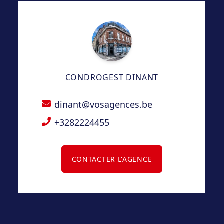
– Loyer : 700€/mois HTVA.
– Provision pour charges : 25€/mois pour
l’électricité et l’eau avec décompte annuel.
– Garantie locative : 1400€.
– Bail d’un an reconductible.
CONDROGEST DINANT
– LIBRE de suite.
dinant@vosagences.be
+3282224455
CONTACTER L'AGENCE