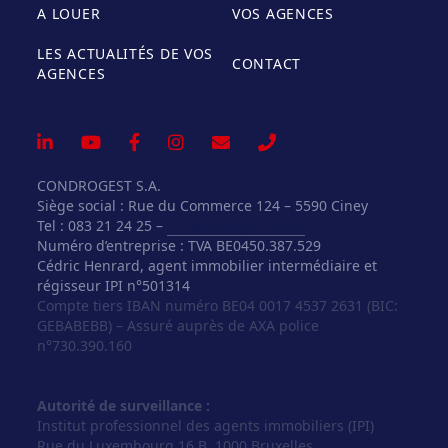
A LOUER
VOS AGENCES
LES ACTUALITÉS DE VOS
CONTACT
AGENCES
CONDROGEST S.A.
Siège social : Rue du Commerce 124 – 5590 Ciney
Tel : 083 21 24 25 –
info@vosagences.be
Numéro d’entreprise : TVA BE0450.387.529
Cédric Henrard, agent immobilier intermédiaire et
régisseur IPI n°501314
Compte tiers IBAN numéro BE04 0017 4537 2631 (BIC:
GEBABEBB) – Assuré auprès de AXA police
n°730.390.160
Autorité de surveillance :
Institut professionnel des agents immobiliers (IPI)
Rue du Luxembourg 16 B, 1000 Bruxelles