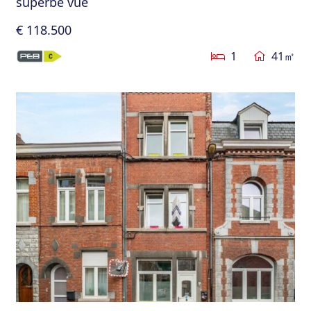
superbe vue
€ 118.500
1
41㎡