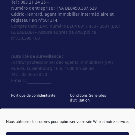
Tel : 083 21 24 25 –
info@vosagences.be
Numéro d’entreprise : TVA BE0450.387.529
Cédric Henrard, agent immobilier intermédiaire et
régisseur IPI n°501314
Compte tiers IBAN numéro BE04 0017 4537 2631 (BIC:
GEBABEBB) – Assuré auprès de AXA police
n°730.390.160
Autorité de surveillance :
Institut professionnel des agents immobiliers (IPI)
Rue du Luxembourg 16 B, 1000 Bruxelles
Tél. : 02 505 38 50
E-mail :
info@ipi.be
Politique de confidentialité
Conditions Générales
d’Utilisation
Politique de cookies
IPI - Regles Deontologiques
Nous utilisons des cookies pour optimiser votre site Web et notre service.
© Vos Agences 2026
designed & coded by
powered by sweepbright