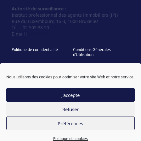
Autorité de surveillance :
Institut professionnel des agents immobiliers (IPI)
Rue du Luxembourg 16 B, 1000 Bruxelles
Tél. : 02 505 38 50
E-mail :
info@ipi.be
Politique de confidentialité
Conditions Générales
d’Utilisation
Politique de cookies
IPI - Regles Deontologiques
Nous utilisons des cookies pour optimiser votre site Web et notre service.
© Vos Agences 2026
designed & coded by
powered by sweepbright
compagnon
J'accepte
Refuser
Préférences
Politique de cookies