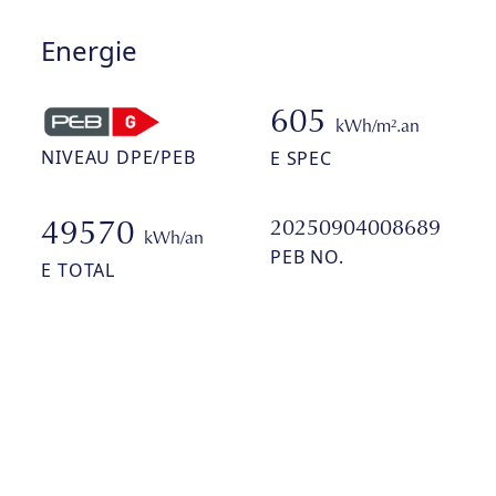
Energie
605
kWh/m².an
NIVEAU DPE/PEB
E SPEC
20250904008689
49570
kWh/an
PEB NO.
E TOTAL