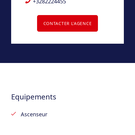
+3282224455
mais ne monte pas au dernier étage.
CONTACTER L'AGENCE
Equipements
Ascenseur