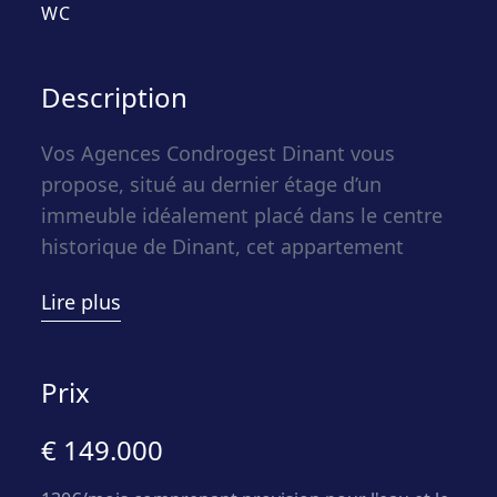
WC
Description
Vos Agences Condrogest Dinant vous
propose, situé au dernier étage d’un
immeuble idéalement placé dans le centre
historique de Dinant, cet appartement
plein de charme bénéficiant d’un
Lire plus
emplacement privilégié au cœur d’une ville
vivante, touristique et chargée d’histoire.
Vous serez séduit par sa vue imprenable
Prix
sur la Citadelle ainsi que par la proximité
immédiate de la Collégiale, véritable joyau
€ 149.000
du patrimoine local. Son emplacement
vous permet de profiter à pied de tous les