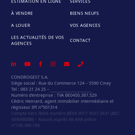
ESTIMATION EN LIGNE
SERVICES
À VENDRE
BIENS NEUFS
A LOUER
VOS AGENCES
LES ACTUALITÉS DE VOS
CONTACT
AGENCES
CONDROGEST S.A.
Siège social : Rue du Commerce 124 – 5590 Ciney
Tel : 083 21 24 25 –
info@vosagences.be
Numéro d’entreprise : TVA BE0450.387.529
Cédric Henrard, agent immobilier intermédiaire et
régisseur IPI n°501314
Compte tiers IBAN numéro BE04 0017 4537 2631 (BIC:
GEBABEBB) – Assuré auprès de AXA police
n°730.390.160