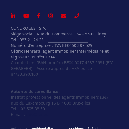
CONDROGEST S.A.
Siège social : Rue du Commerce 124 – 5590 Ciney
Tel : 083 21 24 25 –
info@vosagences.be
Numéro d’entreprise : TVA BE0450.387.529
Cédric Henrard, agent immobilier intermédiaire et
régisseur IPI n°501314
Compte tiers IBAN numéro BE04 0017 4537 2631 (BIC:
GEBABEBB) – Assuré auprès de AXA police
n°730.390.160
Autorité de surveillance :
Institut professionnel des agents immobiliers (IPI)
Rue du Luxembourg 16 B, 1000 Bruxelles
Tél. : 02 505 38 50
E-mail :
info@ipi.be
Politique de confidentialité
Conditions Générales