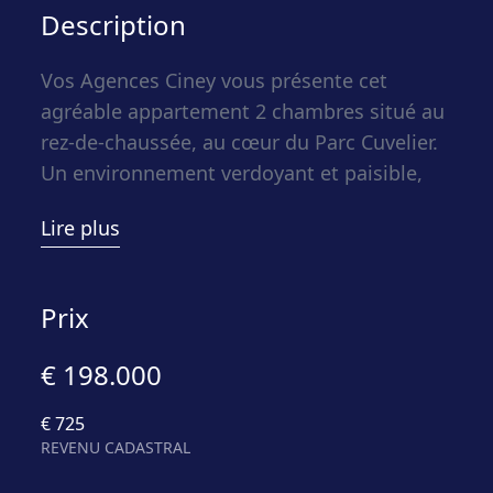
Description
Vos Agences Ciney vous présente cet
agréable appartement 2 chambres situé au
rez-de-chaussée, au cœur du Parc Cuvelier.
Un environnement verdoyant et paisible,
tout en restant à proximité immédiate du
Lire plus
centre-ville et de ses commodités. Une
opportunité idéale, que ce soit pour un
investissement (actuellement loué 725
Prix
euros) ou pour une occupation personnelle
à la recherche de confort et de tranquillité.
€ 198.000
€ 725
Dès l’entrée, vous découvrez un
REVENU CADASTRAL
appartement fonctionnel et bien agencé,