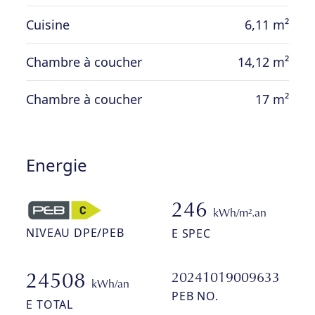
accès PMR. Actuellement loué 725 € hors
Cuisine
6,11 m²
charges (provision de 150 € pour l’eau, le
chauffage et les communs, électricité
Chambre à coucher
14,12 m²
individuelle), offrant un rendement
intéressant. Charges de copropriété
Chambre à coucher
17 m²
+/-220euros par mois.
Energie
246
kWh/m².an
NIVEAU DPE/PEB
E SPEC
20241019009633
24508
kWh/an
PEB NO.
E TOTAL