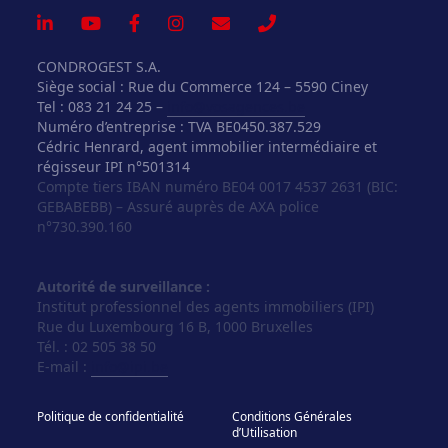
CONDROGEST S.A.
Siège social : Rue du Commerce 124 – 5590 Ciney
Tel : 083 21 24 25 –
info@vosagences.be
Numéro d’entreprise : TVA BE0450.387.529
Cédric Henrard, agent immobilier intermédiaire et
régisseur IPI n°501314
Compte tiers IBAN numéro BE04 0017 4537 2631 (BIC:
GEBABEBB) – Assuré auprès de AXA police
n°730.390.160
Autorité de surveillance :
Institut professionnel des agents immobiliers (IPI)
Rue du Luxembourg 16 B, 1000 Bruxelles
Tél. : 02 505 38 50
E-mail :
info@ipi.be
Politique de confidentialité
Conditions Générales
d’Utilisation