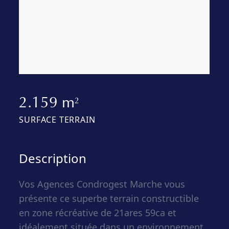
2.159 m
2
SURFACE TERRAIN
Description
Vos Agences Condrogest Marche vous
présente ce superbe terrain constructible
en zone récréative de 21ares 59ca et
idéalement située dans un environnement