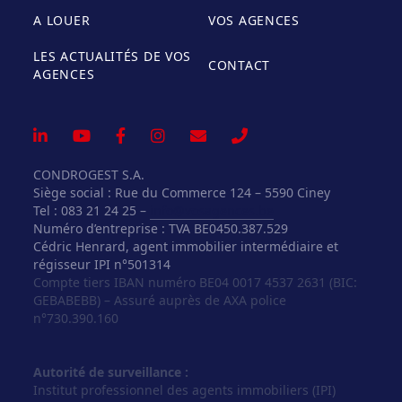
A LOUER
VOS AGENCES
LES ACTUALITÉS DE VOS
CONTACT
AGENCES
CONDROGEST S.A.
Siège social : Rue du Commerce 124 – 5590 Ciney
Tel : 083 21 24 25 –
info@vosagences.be
Numéro d’entreprise : TVA BE0450.387.529
Cédric Henrard, agent immobilier intermédiaire et
régisseur IPI n°501314
Compte tiers IBAN numéro BE04 0017 4537 2631 (BIC:
GEBABEBB) – Assuré auprès de AXA police
n°730.390.160
Autorité de surveillance :
Institut professionnel des agents immobiliers (IPI)