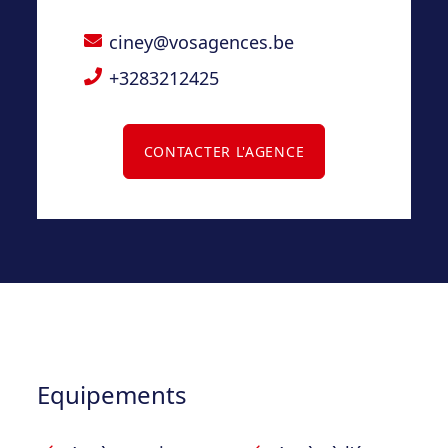
de lotir et d’urbanisme à l’agence – Situé au
ciney@vosagences.be
sein d’un lotissement de 5 parcelles
+3283212425
CONTACTER L'AGENCE
Equipements