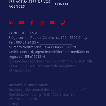
LES ACTUALITÉS DE VOS
CONTACT
AGENCES
CONDROGEST S.A.
Siège social : Rue du Commerce 124 – 5590 Ciney
Tel : 083 21 24 25 –
info@vosagences.be
Numéro d’entreprise : TVA BE0450.387.529
Cédric Henrard, agent immobilier intermédiaire et
régisseur IPI n°501314
Compte tiers IBAN numéro BE04 0017 4537 2631 (BIC:
GEBABEBB) – Assuré auprès de AXA police
n°730.390.160
Autorité de surveillance :
Institut professionnel des agents immobiliers (IPI)
Rue du Luxembourg 16 B, 1000 Bruxelles
Tél. : 02 505 38 50
E-mail :
info@ipi.be