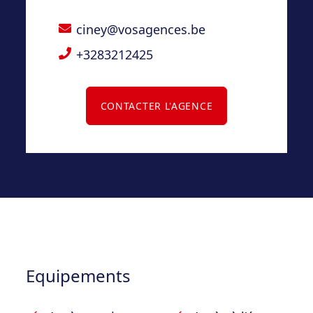
de lotir et d’urbanisme à l’agence – Situé au
ciney@vosagences.be
sein d’un lotissement de 5 parcelles
+3283212425
CONTACTER L'AGENCE
Equipements