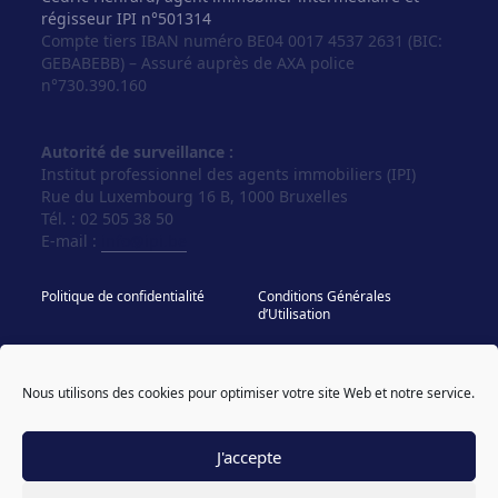
régisseur IPI n°501314
Compte tiers IBAN numéro BE04 0017 4537 2631 (BIC:
GEBABEBB) – Assuré auprès de AXA police
n°730.390.160
Autorité de surveillance :
Institut professionnel des agents immobiliers (IPI)
Rue du Luxembourg 16 B, 1000 Bruxelles
Tél. : 02 505 38 50
E-mail :
info@ipi.be
Politique de confidentialité
Conditions Générales
d’Utilisation
Politique de cookies
IPI - Regles Deontologiques
Nous utilisons des cookies pour optimiser votre site Web et notre service.
© Vos Agences 2026
designed & coded by
powered by sweepbright
compagnon
J'accepte