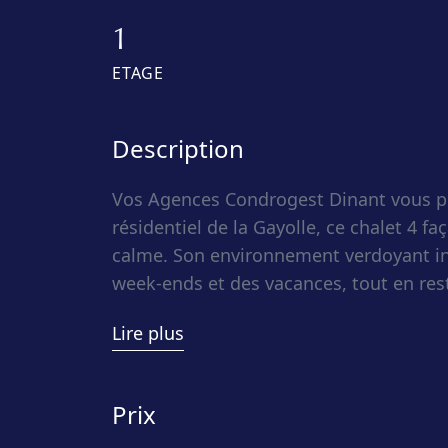
1
ETAGE
Description
Vos Agences Condrogest Dinant vous pré
résidentiel de la Gayolle, ce chalet 4 f
calme. Son environnement verdoyant inv
week-ends et des vacances, tout en resta
chalet de 50 m² offre un séjour lumineu
Lire plus
sur la terrasse de 16 m². La cuisine équ
espace convivial et fonctionnel. Les d
d’accueillir famille ou amis dans une a
Prix
chauffage électrique infrarouge, le poêl