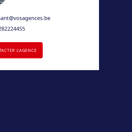
nant@vosagences.be
282224455
ACTER L'AGENCE