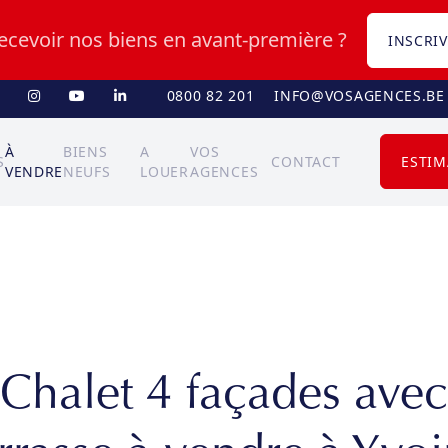
recevoir nos biens en avant-première ?
INSCRIV
0800 82 201
INFO@VOSAGENCES.BE
À
BIENS
A
VOS
S
CONTACT
ESTIM
VENDRE
NEUFS
LOUER
AGENCES
Chalet 4 façades avec