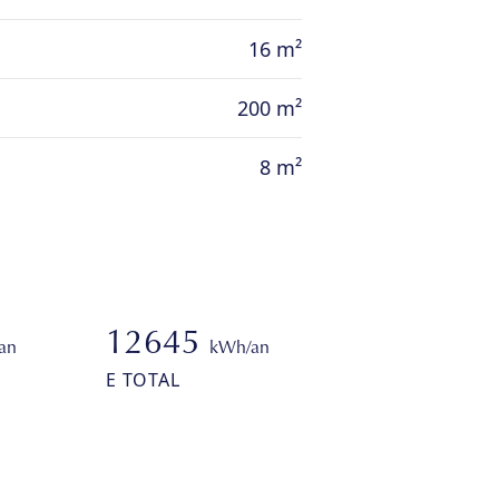
16 m²
200 m²
8 m²
12645
an
kWh/an
E TOTAL