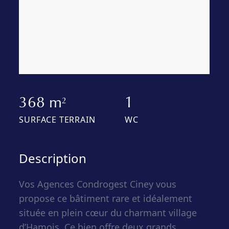
368 m
1
2
SURFACE TERRAIN
WC
Description
Vos Agences Condrogest Ciney vous
propose ce bâtiment rare et idéalement
située en plein cœur du charmant village
d’Hamois. Ce bien offre deux grands