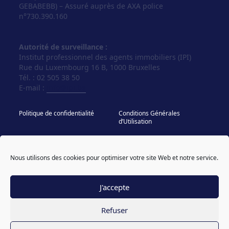
GEBABEBB) – Assuré auprès de AXA police
n°730.390.160
Autorité de surveillance :
Institut professionnel des agents immobiliers (IPI)
Rue du Luxembourg 16 B, 1000 Bruxelles
Tél. : 02 505 38 50
E-mail :
info@ipi.be
Politique de confidentialité
Conditions Générales
d’Utilisation
Politique de cookies
IPI - Regles Deontologiques
Nous utilisons des cookies pour optimiser votre site Web et notre service.
© Vos Agences 2026
designed & coded by
powered by sweepbright
compagnon
J'accepte
Refuser