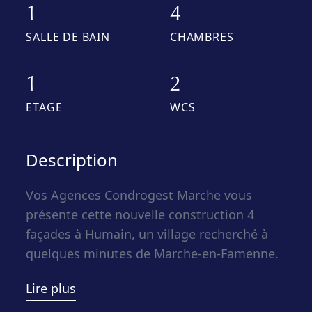
1
4
SALLE DE BAIN
CHAMBRES
1
2
ETAGE
WCS
Description
Vos Agences Condrogest Marche vous
présente cette nouvelle construction 4
façades à Humain, un village recherché à
quelques minutes de Marche-en-Famenne.
Dans un environnement verdoyant, calme
Lire plus
et convivial, cette maison de 231 m²
habitables offre un cadre de vie idéal pour