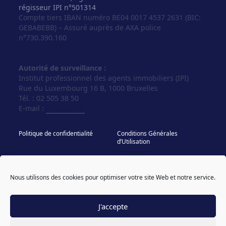
régisseur IPI n°501314
Compte tiers IBAN numéro BE04 0017 4537 2631 (BIC:
GEBABEBB) – Assuré auprès de AXA police
n°730.390.160
Autorité de surveillance :
Institut professionnel des agents immobiliers (IPI)
Rue du Luxembourg 16 B, 1000 Bruxelles
Tél. : 02 505 38 50
E-mail :
info@ipi.be
Politique de confidentialité
Conditions Générales
d’Utilisation
Politique de cookies
IPI - Regles Deontologiques
Nous utilisons des cookies pour optimiser votre site Web et notre service.
© Vos Agences 2026
designed & coded by
powered by sweepbright
compagnon
J'accepte