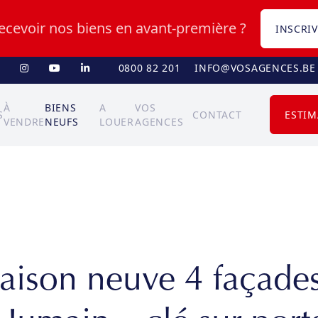
recevoir nos biens en avant-première ?
INSCRIV
0800 82 201
INFO@VOSAGENCES.BE
À
BIENS
A
VOS
S
CONTACT
ESTIM
VENDRE
NEUFS
LOUER
AGENCES
aison neuve 4 façades