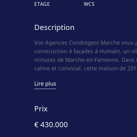
ETAGE
WCS
Description
Vos Agences Condrogest Marche vous p
construction 4 façades à Humain, un vi
minutes de Marche-en-Famenne. Dans 
calme et convivial, cette maison de 231
vie idéal pour une famille souhaitant p
Lire plus
restant proche des commerces, écoles, 
Implantée sur une parcelle de 14 ares 0
Prix
été conçue selon le standard Q-ZEN afin
€ 430.000
confort au quotidien et de hautes per
clé sur porte, elle comprend notamment