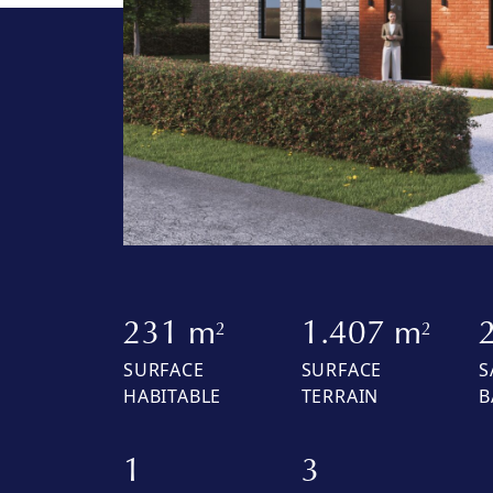
231 m
1.407 m
2
2
SURFACE
SURFACE
S
HABITABLE
TERRAIN
B
1
3