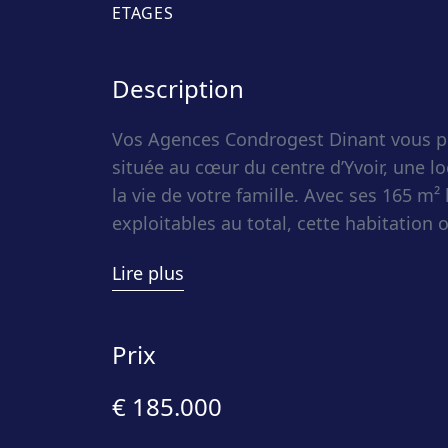
ETAGES
Description
Vos Agences Condrogest Dinant vous pr
située au cœur du centre d’Yvoir, une lo
la vie de votre famille. Avec ses 165 m²
exploitables au total, cette habitation
une excellente fonctionnalité pour le 
Lire plus
profiterez de la proximité immédiate d
des services de la commune, tout en bé
privatif avec une terrasse et un jardin c
Prix
€ 185.000
Dès l’entrée, le rez-de-chaussée dévoil
et harmonieux, comprenant deux salons 