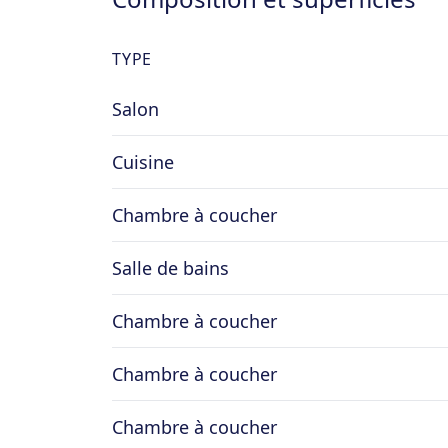
TYPE
Ses atouts : volumes exceptionnels avec
chambres confortables ; situation centr
Salon
commerces ; présence d’un jardin et d’u
indépendants en sous-sol ; garage privat
Cuisine
Chambre à coucher
Salle de bains
Chambre à coucher
Chambre à coucher
Chambre à coucher