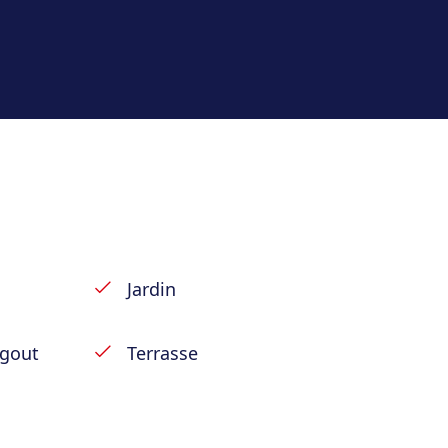
re chambres spacieuses
 tous les membres de la famille.
 capacités de rangement et ses
us-sol, avec deux ateliers pour
e d’un garage attenant et de
nt cette maison saine et prête
Jardin
 à manger, cuisine, salle de
égout
Terrasse
alle de bain et terrasse ;
rie ;