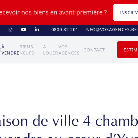
recevoir nos biens en avant-première ?
INSCRIV
0800 82 201
INFO@VOSAGENCES.BE
À
BIENS
A
VOS
S
CONTACT
ESTIM
VENDRE
NEUFS
LOUER
AGENCES
ison de ville 4 chamb