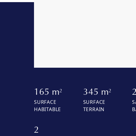
165 m
345 m
2
2
SURFACE
SURFACE
S
HABITABLE
TERRAIN
B
2