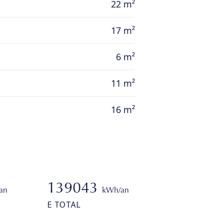
22 m²
17 m²
6 m²
11 m²
16 m²
139043
an
kWh/an
E TOTAL