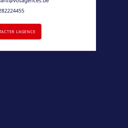
nant@vosagences.be
282224455
ACTER L'AGENCE